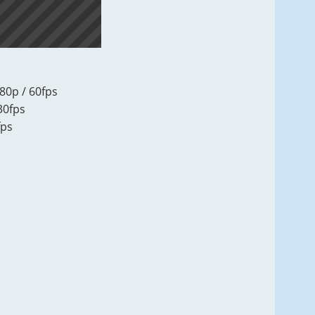
80p / 60fps
 30fps
fps