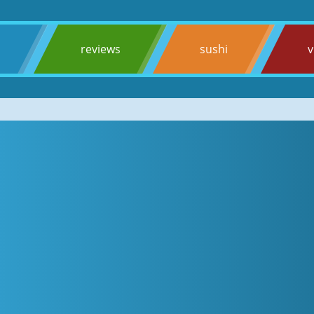
s
reviews
sushi
v