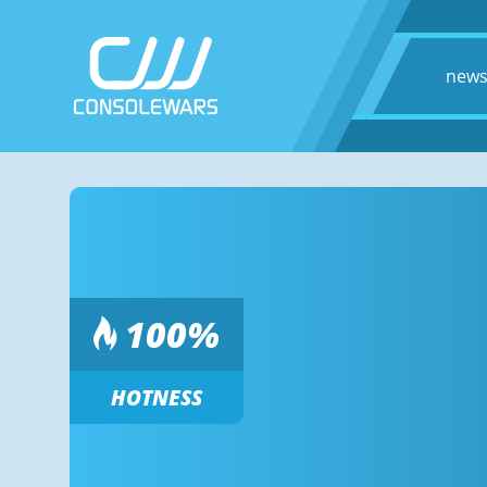
new
100
%
HOTNESS