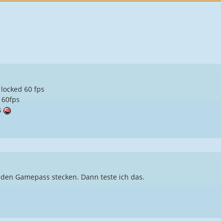
locked 60 fps
 60fps
s
n den Gamepass stecken. Dann teste ich das.