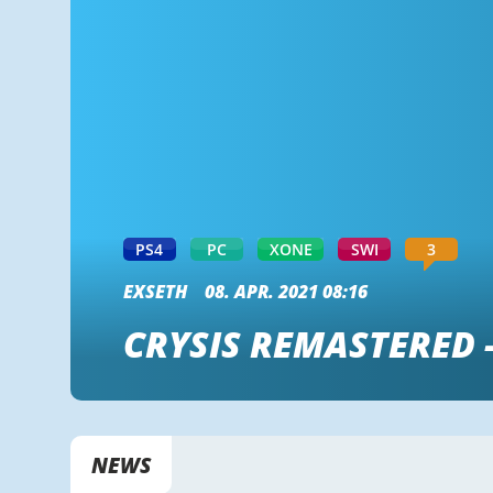
PS4
PC
XONE
SWI
3
EXSETH
08. APR. 2021 08:16
CRYSIS REMASTERED 
NEWS