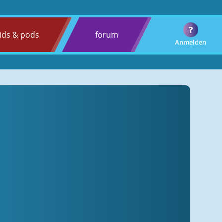
?
ids & pods
forum
Anmelden