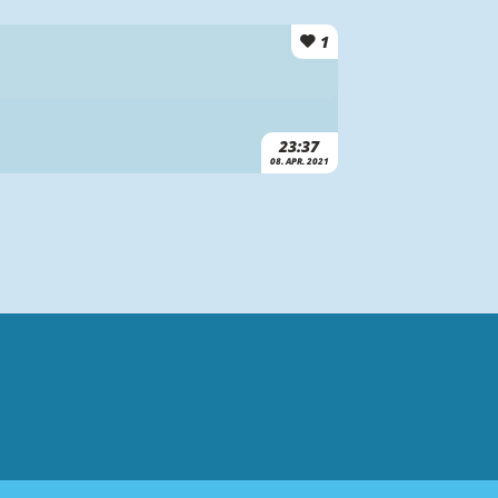
1
23:37
08. APR. 2021