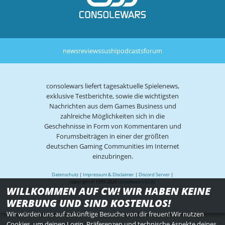
news
reviews
sushi
podcasts
forum
consolewars liefert tagesaktuelle Spielenews,
exklusive Testberichte, sowie die wichtigsten
Nachrichten aus dem Games Business und
zahlreiche Möglichkeiten sich in die
Geschehnisse in Form von Kommentaren und
Forumsbeiträgen in einer der größten
deutschen Gaming Communities im Internet
einzubringen.
Datenschutz
|
Impressum & Disclaimer
|
Discord Server
|
copyright © 1999-2026
consolewars V2.82
WILLKOMMEN AUF CW! WIR HABEN KEINE
WERBUNG UND SIND KOSTENLOS!
Wir würden uns auf zukünftige Besuche von dir freuen! Wir nutzen
Cookies, um deinen Login, Präferenzen und technische Aspekte deines