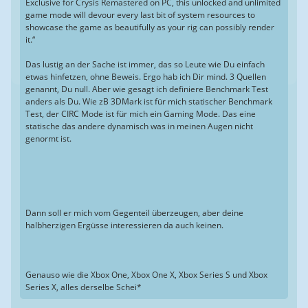
Exclusive for Crysis Remastered on PC, this unlocked and unlimited
game mode will devour every last bit of system resources to
showcase the game as beautifully as your rig can possibly render
it.“
Das lustig an der Sache ist immer, das so Leute wie Du einfach
etwas hinfetzen, ohne Beweis. Ergo hab ich Dir mind. 3 Quellen
genannt, Du null. Aber wie gesagt ich definiere Benchmark Test
anders als Du. Wie zB 3DMark ist für mich statischer Benchmark
Test, der CIRC Mode ist für mich ein Gaming Mode. Das eine
statische das andere dynamisch was in meinen Augen nicht
genormt ist.
Dann soll er mich vom Gegenteil überzeugen, aber deine
halbherzigen Ergüsse interessieren da auch keinen.
Genauso wie die Xbox One, Xbox One X, Xbox Series S und Xbox
Series X, alles derselbe Schei*