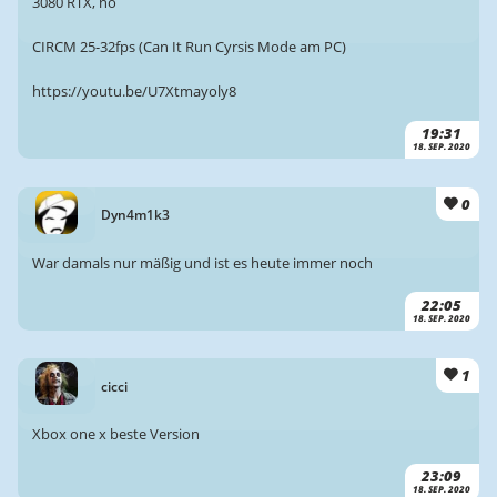
3080 RTX, no
CIRCM 25-32fps (Can It Run Cyrsis Mode am PC)
https://youtu.be/U7Xtmayoly8
19:31
18. SEP. 2020
0
Dyn4m1k3
War damals nur mäßig und ist es heute immer noch
22:05
18. SEP. 2020
1
cicci
Xbox one x beste Version
23:09
18. SEP. 2020