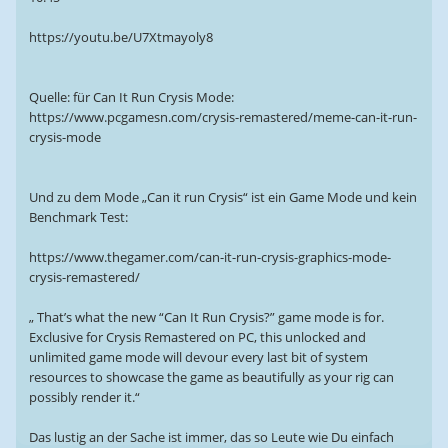
https://youtu.be/U7Xtmayoly8
Quelle: für Can It Run Crysis Mode:
https://www.pcgamesn.com/crysis-remastered/meme-can-it-run-
crysis-mode
Und zu dem Mode „Can it run Crysis“ ist ein Game Mode und kein
Benchmark Test:
https://www.thegamer.com/can-it-run-crysis-graphics-mode-
crysis-remastered/
„ That’s what the new “Can It Run Crysis?” game mode is for.
Exclusive for Crysis Remastered on PC, this unlocked and
unlimited game mode will devour every last bit of system
resources to showcase the game as beautifully as your rig can
possibly render it.“
Das lustig an der Sache ist immer, das so Leute wie Du einfach