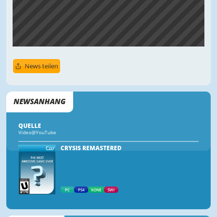
News teilen
NEWSANHANG
QUELLE
Video@YouTube
CRYSIS REMASTERED
PC
PS4
XONE
SWI