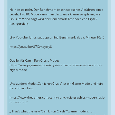
Nein ist es nicht. Der Benchmark ist ein statisches Abfahren eines
Levels, in CIRC Mode kann man das ganze Game so spielen, wie
Linus im Video sagt wird der Benchmark Test noch con Crytek
nachgereicht
Link Youtube: Linus sagt upcoming Benchmark ab ca. Minute 10:45
https://youtu.be/U7Xtmayoly8
Quelle: für Can It Run Crysis Mode:
https://www.pcgamesn.com/crysis-remastered/meme-can-it-run-
crysis-mode
Und zu dem Mode „Can it run Crysis“ ist ein Game Mode und kein
Benchmark Test:
https://www.thegamer.com/can-it-run-crysis-graphics-mode-crysis-
remastered/
„ That’s what the new “Can It Run Crysis?” game mode is for.