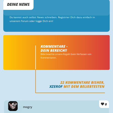
DEINE NEWS
Du kannst auch selbst News schreiben. Registrier Dich dazu einfach in
unserem Forum oder logge Dich ein!
KOMMENTARE -
DEIN BEREICH!!
Bitte beachte unsere Regeln beim Verfassen von
Kommentaren.
22
KOMMENTARE BISHER,
XZEROF
MIT DEM BELIEBTESTEN
0
mogry