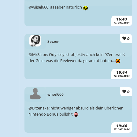
@wiisel666: aaaaber natürlich
16:43
17. OKT. 2024
0
Setzer
@MrSalbe: Odyssey ist objektiv auch kein 97er....weiß
der Geier was die Reviewer da geraucht haben....
16:44
17. OKT. 2024
0
wiisel666
@Brzenska: nicht weniger absurd als dein überlicher
Nintendo Bonus bullshit
19:46
17. OKT. 2024