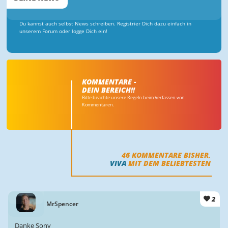
Du kannst auch selbst News schreiben. Registrier Dich dazu einfach in
unserem Forum oder logge Dich ein!
KOMMENTARE -
DEIN BEREICH!!
Bitte beachte unsere Regeln beim Verfassen von
Kommentaren.
46
KOMMENTARE BISHER,
VIVA
MIT DEM BELIEBTESTEN
2
MrSpencer
Danke Sony