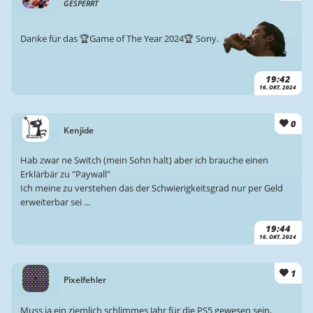
GESPERRT
Danke für das 🏆Game of The Year 2024🏆 Sony.
19:42
16. OKT. 2024
0
Kenjide
Hab zwar ne Switch (mein Sohn halt) aber ich brauche einen
Erklärbär zu "Paywall"
Ich meine zu verstehen das der Schwierigkeitsgrad nur per Geld
erweiterbar sei ...
19:44
16. OKT. 2024
1
Pixelfehler
Muss ja ein ziemlich schlimmes Jahr für die PS5 gewesen sein,