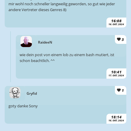
mir wohl noch schneller langweilig geworden, so gut wie jeder
andere Vertreter dieses Genres 8)
16:08
16. OKT. 2024
3
RaideeN
wie dein post von einem lob zu einem bash mutiert, ist
schon beachtlich. ^^
10:41
17. OKT. 2024
1
Gryfid
goty danke Sony
18:14
16. OKT. 2024