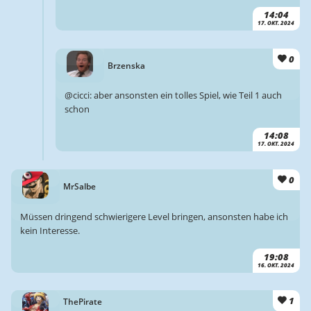
14:04
17. OKT. 2024
0
Brzenska
@cicci: aber ansonsten ein tolles Spiel, wie Teil 1 auch
schon
14:08
17. OKT. 2024
0
MrSalbe
Müssen dringend schwierigere Level bringen, ansonsten habe ich
kein Interesse.
19:08
16. OKT. 2024
1
ThePirate