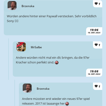
1
Brzenska
Würden andere hinter einer Paywall verstecken. Sehr vorbildlich
Sony 👍🏻
19:06
16. OKT. 2024
1
MrSalbe
Andere würden nicht mal ein dlc bringen, da die 97er
Kracher schon perfekt sind.
19:08
16. OKT. 2024
1
Brzenska
Andere müssten erst wieder ein neues 97er spiel
releasen. 2017 ist laaaange her