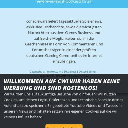
news
reviews
sushi
podcasts
forum
consolewars liefert tagesaktuelle Spielenews,
exklusive Testberichte, sowie die wichtigsten
Nachrichten aus dem Games Business und
zahlreiche Möglichkeiten sich in die
Geschehnisse in Form von Kommentaren und
Forumsbeiträgen in einer der größten
deutschen Gaming Communities im Internet
einzubringen.
Datenschutz
|
Impressum & Disclaimer
|
Discord Server
|
copyright © 1999-2026
consolewars V2.82
WILLKOMMEN AUF CW! WIR HABEN KEINE
WERBUNG UND SIND KOSTENLOS!
Wir würden uns auf zukünftige Besuche von dir freuen! Wir nutzen
Cookies, um deinen Login, Präferenzen und technische Aspekte deines
Aufenthalts zu speichern. Eingebettete Youtube-Videos und Tweets in
unseren News und Inhalten setzen ihre eigenen Cookies auf die wir
keinen Einfluss haben!