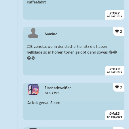
Kaffeefahrt
23:02
16. OKT. 2024
2
Aomine
@Brzenska: wenn der stschel tief sitz die haben
hellblade so in hohen tönen gelobt dann sowas 😂😂
😂😂
23:39
16. OKT. 2024
1
Eisenschweißer
GESPERRT
@cicci: genau Spam
04:52
17. OKT. 2024