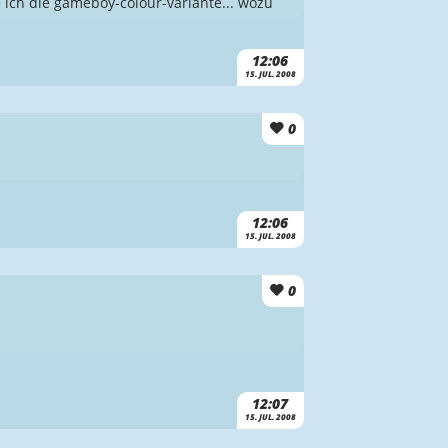
ich die gameboy-colour-variante... wozu
12:06
15. JUL. 2008
0
12:06
15. JUL. 2008
0
12:07
15. JUL. 2008