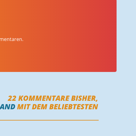
mmentaren.
22
KOMMENTARE BISHER,
MAND
MIT DEM BELIEBTESTEN