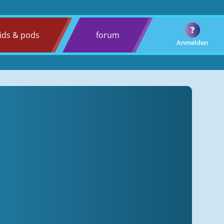
?
ids & pods
forum
Anmelden