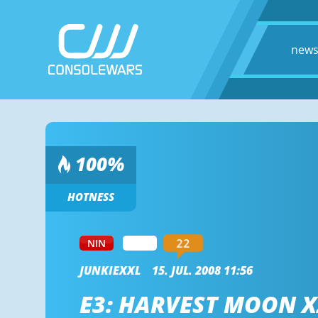
new
100
%
HOTNESS
22
NIN
WII
JUNKIEXXL
15. JUL. 2008 11:56
E3: HARVEST MOON X