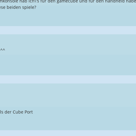
mkonsole hab ich\'s für den gamecube und für den handheld habe 
ese beiden spiele?
 ^^
ls der Cube Port