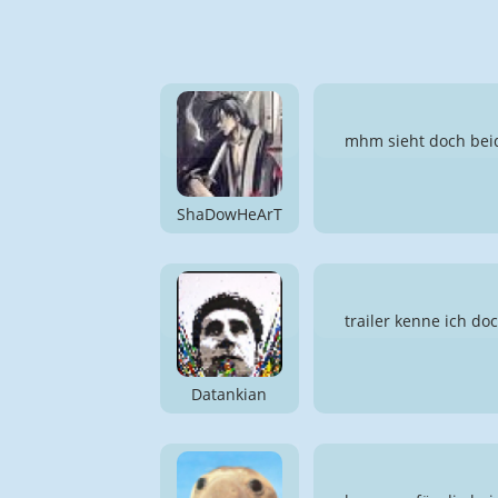
mhm sieht doch beid
ShaDowHeArT
trailer kenne ich do
Datankian