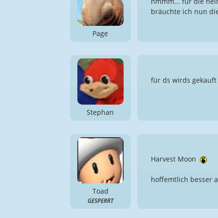
hmmm... für die hei
bräuchte ich nun di
Page
für ds wirds gekauft
Stephan
Harvest Moon
hoffemtlich besser a
Toad
GESPERRT