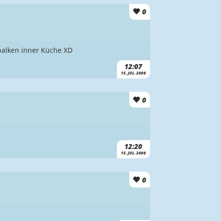
0
rbalken inner Küche XD
12:07
15. JUL. 2008
0
12:20
15. JUL. 2008
0