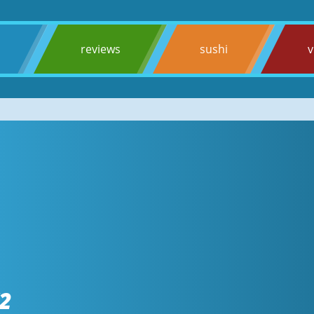
s
reviews
sushi
v
2