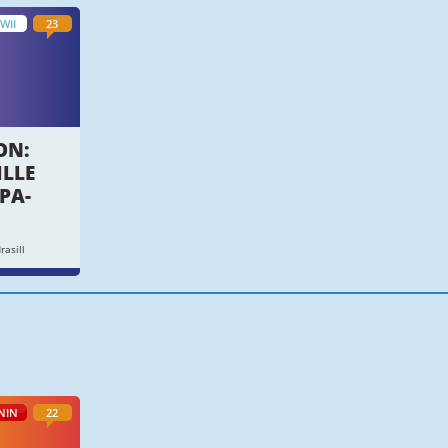
WII
23
ON:
ILLE
PA-
asill
NIN
22