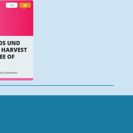
WII
38
FOS UND
U HARVEST
EE OF
on junkiexxl