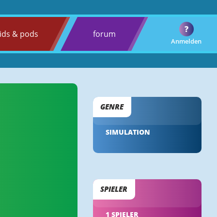
?
ids & pods
forum
Anmelden
GENRE
SIMULATION
SPIELER
1 SPIELER