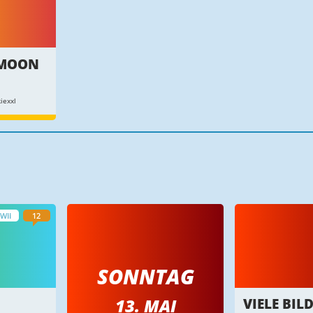
 MOON
iexxl
WII
12
SONNTAG
13. MAI
VIELE BIL