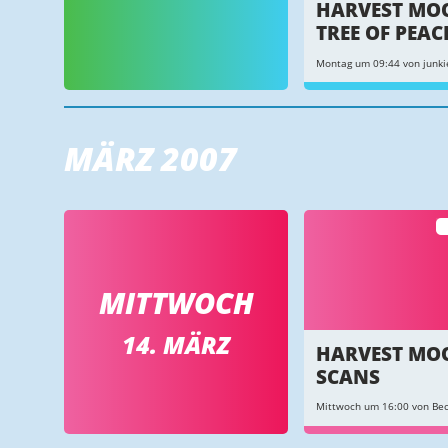
HARVEST MO
TREE OF PEAC
Montag um 09:44 von junki
MÄRZ 2007
MITTWOCH
14. MÄRZ
HARVEST MO
SCANS
Mittwoch um 16:00 von Bec