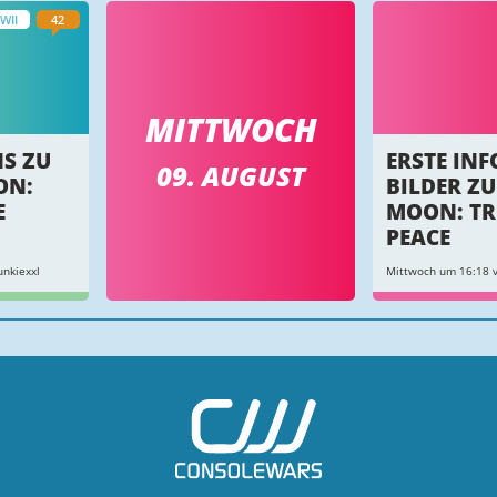
WII
42
MITTWOCH
NS ZU
ERSTE IN
09. AUGUST
ON:
BILDER Z
E
MOON: TR
PEACE
nkiexxl
Mittwoch um 16:18 v