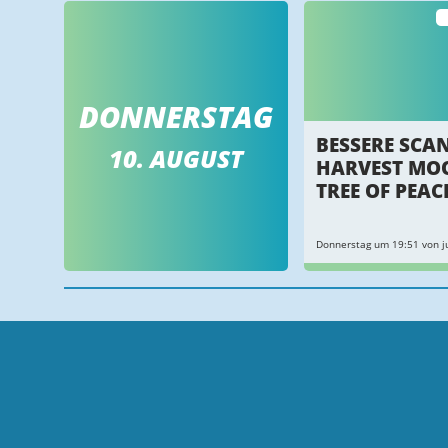
DONNERSTAG
BESSERE SCA
10. AUGUST
HARVEST MO
TREE OF PEAC
Donnerstag um 19:51 von ju