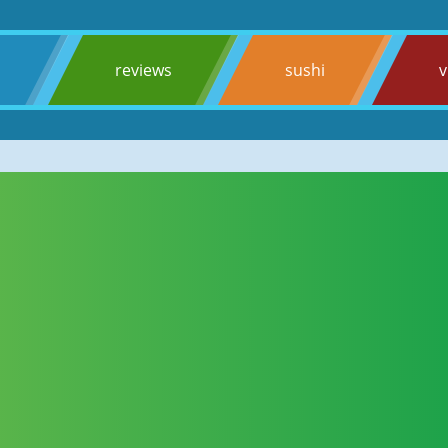
s
reviews
sushi
v