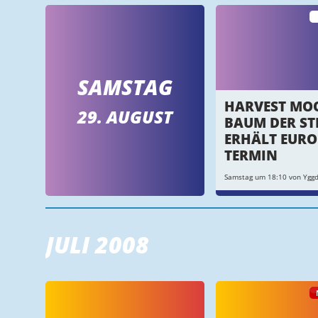
SAMSTAG
HARVEST MO
29. AUGUST
BAUM DER ST
ERHÄLT EURO
TERMIN
Samstag um 18:10 von Yggdr
JULI 2008