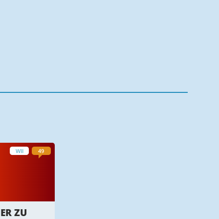
WII
49
DER ZU