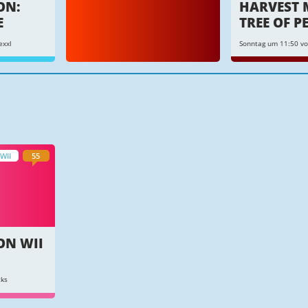
ON:
HARVEST 
E
TREE OF P
exxl
Sonntag um 11:50 vo
WII
55
ON WII
ks