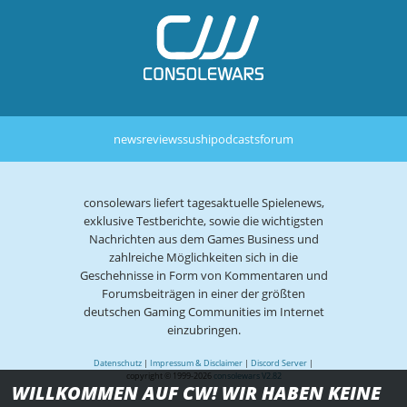
news
reviews
sushi
podcasts
forum
consolewars liefert tagesaktuelle Spielenews,
exklusive Testberichte, sowie die wichtigsten
Nachrichten aus dem Games Business und
zahlreiche Möglichkeiten sich in die
Geschehnisse in Form von Kommentaren und
Forumsbeiträgen in einer der größten
deutschen Gaming Communities im Internet
einzubringen.
Datenschutz
|
Impressum & Disclaimer
|
Discord Server
|
copyright © 1999-2026
consolewars V2.82
WILLKOMMEN AUF CW! WIR HABEN KEINE