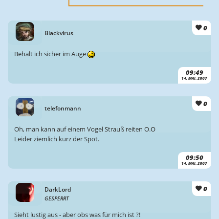
0
Blackvirus
Behalt ich sicher im Auge
09:49
14. MAI. 2007
0
telefonmann
Oh, man kann auf einem Vogel Strauß reiten O.O
Leider ziemlich kurz der Spot.
09:50
14. MAI. 2007
0
DarkLord
GESPERRT
Sieht lustig aus - aber obs was für mich ist ?!