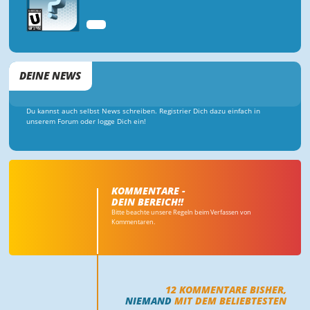
WII
DEINE NEWS
Du kannst auch selbst News schreiben. Registrier Dich dazu einfach in
unserem Forum oder logge Dich ein!
KOMMENTARE -
DEIN BEREICH!!
Bitte beachte unsere Regeln beim Verfassen von
Kommentaren.
12
KOMMENTARE BISHER,
NIEMAND
MIT DEM BELIEBTESTEN