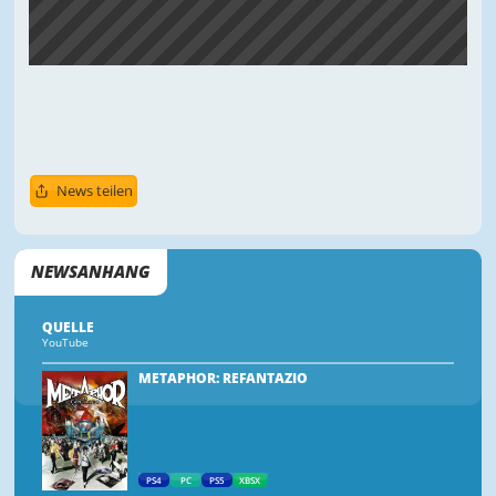
News teilen
NEWSANHANG
QUELLE
YouTube
METAPHOR: REFANTAZIO
PS4
PC
PS5
XBSX