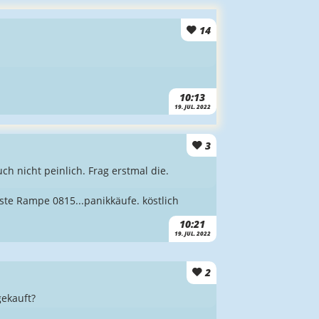
14
10:13
19. JUL. 2022
3
h nicht peinlich. Frag erstmal die.
este Rampe 0815...panikkäufe. köstlich
10:21
19. JUL. 2022
2
gekauft?