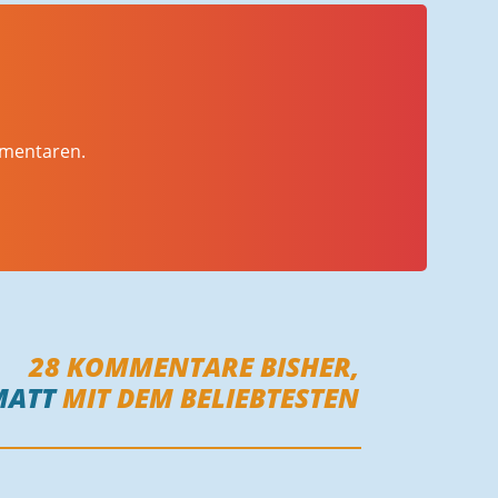
mmentaren.
28
KOMMENTARE BISHER,
MATT
MIT DEM BELIEBTESTEN