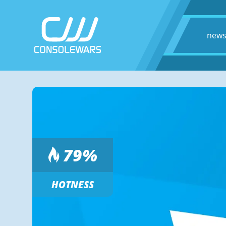
new
79
%
HOTNESS