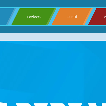
s
reviews
sushi
v