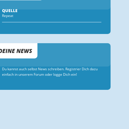
QUELLE
Repeat
DEINE NEWS
Du kannst auch selbst News schreiben. Registrier Dich dazu
einfach in unserem Forum oder logge Dich ein!