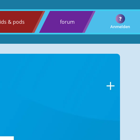
?
ids & pods
forum
Anmelden