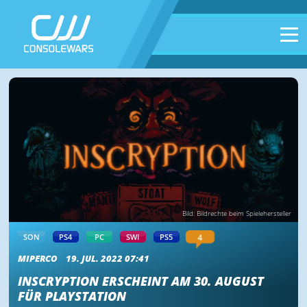
Bild: Bildrechte beim Spielehersteller
4
SON
PS4
PC
SWI
PS5
MIPERCO
19. JUL. 2022 07:41
INSCRYPTION ERSCHEINT AM 30. AUGUST
FÜR PLAYSTATION