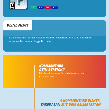
PC
PS4
SWI
PS5
DEINE NEWS
Du kannst auch selbst News schreiben. Registrier Dich dazu einfach in
unserem Forum oder logge Dich ein!
KOMMENTARE -
DEIN BEREICH!!
Bitte beachte unsere Regeln beim Verfassen von
Kommentaren.
4
KOMMENTARE BISHER,
TAKEDASAN
MIT DEM BELIEBTESTEN