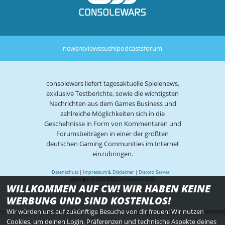
news
reviews
sushi
podcasts
forum
consolewars liefert tagesaktuelle Spielenews,
exklusive Testberichte, sowie die wichtigsten
Nachrichten aus dem Games Business und
zahlreiche Möglichkeiten sich in die
Geschehnisse in Form von Kommentaren und
Forumsbeiträgen in einer der größten
deutschen Gaming Communities im Internet
einzubringen.
Datenschutz
|
Impressum & Disclaimer
|
Discord Server
|
copyright © 1999-2026
consolewars V2.82
WILLKOMMEN AUF CW! WIR HABEN KEINE
WERBUNG UND SIND KOSTENLOS!
Wir würden uns auf zukünftige Besuche von dir freuen! Wir nutzen
Cookies, um deinen Login, Präferenzen und technische Aspekte deines