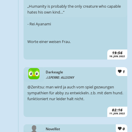
„Humanity is probably the only creature who capable
hates his own kind…“
- Rei Ayanami
Worte einer weisen Frau.
19:56
10. JUN. 2022
1
Darkeagle
SPERRE: ALLSONY
@Zenitsu: man wird ja auch vom spiel gezwungen
sympathien für abby zu entwickeln. z.b. mit dem hund.
funktioniert nur leider halt nicht.
02:16
11. JUN. 2022
0
Novellist