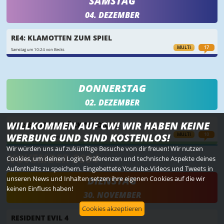
SAMSTAG
04. DEZEMBER
RE4: KLAMOTTEN ZUM SPIEL
MULTI
17
Samstag um 10:24 von Becks
DONNERSTAG
02. DEZEMBER
WILLKOMMEN AUF CW! WIR HABEN KEINE
RE4: SIE IST ZURÜCK *SPOILER*
WERBUNG UND SIND KOSTENLOS!
MULTI
10
Donnerstag um 11:49 von Becks
Wir würden uns auf zukünftige Besuche von dir freuen! Wir nutzen
NOVEMBER 2004
Cookies, um deinen Login, Präferenzen und technische Aspekte deines
Aufenthalts zu speichern. Eingebettete Youtube-Videos und Tweets in
unseren News und Inhalten setzen ihre eigenen Cookies auf die wir
DIENSTAG
keinen Einfluss haben!
30. NOVEMBER
Cookies akzeptieren
RESIDENT EVIL 4