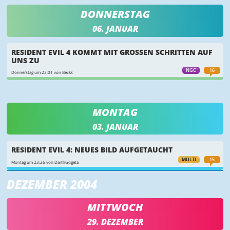
DONNERSTAG
06. JANUAR
RESIDENT EVIL 4 KOMMT MIT GROSSEN SCHRITTEN AUF U
NS ZU
NGC
16
Donnerstag um 23:01 von Becks
MONTAG
03. JANUAR
RESIDENT EVIL 4: NEUES BILD AUFGETAUCHT
MULTI
15
Montag um 23:26 von DarthGogeta
DEZEMBER 2004
MITTWOCH
29. DEZEMBER