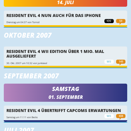
14. JULI
RESIDENT EVIL 4 NUN AUCH FÜR DAS IPHONE
IOS
59
Dienstag um 04:37 von Torrod
OKTOBER 2007
RESIDENT EVIL 4 WII EDITION ÜBER 1 MIO. MAL
AUSGELIEFERT
WII
149
30. Okt. 2007 um 10:32 von junkiexxl
SEPTEMBER 2007
SAMSTAG
01. SEPTEMBER
RESIDENT EVIL 4 ÜBERTRIFFT CAPCOMS ERWARTUNGEN
WII
408
Samstag um 11:11 von Becks
JULI 2007