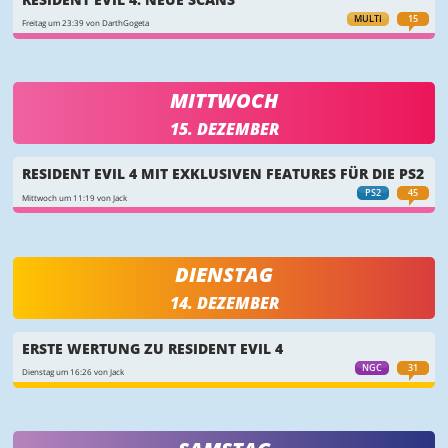
MULTI
15
Freitag um 23:39 von DarthGogeta
MITTWOCH
15. DEZEMBER
RESIDENT EVIL 4 MIT EXKLUSIVEN FEATURES FÜR DIE PS2
PS2
45
Mittwoch um 11:19 von Jack
DIENSTAG
14. DEZEMBER
ERSTE WERTUNG ZU RESIDENT EVIL 4
NGC
31
Dienstag um 16:26 von Jack