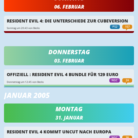
06. FEBRUAR
RESIDENT EVIL 4: DIE UNTERSCHIEDE ZUR CUBEVERSION
PS2
157
Sonntag um 20:43 von Becks
DONNERSTAG
03. FEBRUAR
OFFIZIELL : RESIDENT EVIL 4 BUNDLE FÜR 129 EURO
NGC
24
Donnerstag um 12:45 von Becks
JANUAR 2005
MONTAG
31. JANUAR
RESIDENT EVIL 4 KOMMT UNCUT NACH EUROPA
NGC
38