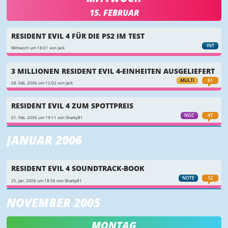
15. FEBRUAR
RESIDENT EVIL 4 FÜR DIE PS2 IM TEST
INT
Mittwoch um 18:01 von Jack
3 MILLIONEN RESIDENT EVIL 4-EINHEITEN AUSGELIEFERT
MULTI
61
08. Feb. 2006 um 12:02 von Jack
RESIDENT EVIL 4 ZUM SPOTTPREIS
NGC
47
01. Feb. 2006 um 19:11 von Sharky81
JANUAR 2006
RESIDENT EVIL 4 SOUNDTRACK-BOOK
NOTE
12
25. Jan. 2006 um 18:56 von Sharky81
NOVEMBER 2005
MONTAG