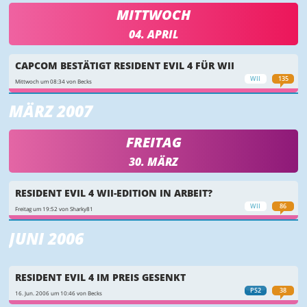
MITTWOCH
04. APRIL
CAPCOM BESTÄTIGT RESIDENT EVIL 4 FÜR WII
WII
135
Mittwoch um 08:34 von Becks
MÄRZ 2007
FREITAG
30. MÄRZ
RESIDENT EVIL 4 WII-EDITION IN ARBEIT?
WII
86
Freitag um 19:52 von Sharky81
JUNI 2006
RESIDENT EVIL 4 IM PREIS GESENKT
PS2
38
16. Jun. 2006 um 10:46 von Becks