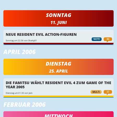
SONNTAG
11. JUNI
NEUE RESIDENT EVIL ACTION-FIGUREN
NOTE
40
Sonntag um 22:36 von Sharky81
APRIL 2006
DIENSTAG
25. APRIL
DIE FAMITSU WÄHLT RESIDENT EVIL 4 ZUM GAME OF THE
YEAR 2005
MULTI
37
Dienstag um 01:30 von Jack
FEBRUAR 2006
MITTWOCH