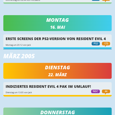
Donnerstag um 08:44 von HotSauce
MONTAG
16. MAI
ERSTE SCREENS DER PS2-VERSION VON RESIDENT EVIL 4
PS2
173
Montag um 20:12 von Jack
MÄRZ 2005
DIENSTAG
22. MÄRZ
INDIZIERTES RESIDENT EVIL 4 PAK IM UMLAUF!
NGC
44
Dienstag um 13:05 von Jack
DONNERSTAG