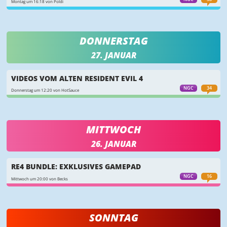
Montag um 16:18 von Poldi
DONNERSTAG
27. JANUAR
VIDEOS VOM ALTEN RESIDENT EVIL 4
NGC
34
Donnerstag um 12:20 von HotSauce
MITTWOCH
26. JANUAR
RE4 BUNDLE: EXKLUSIVES GAMEPAD
NGC
16
Mittwoch um 20:00 von Becks
SONNTAG