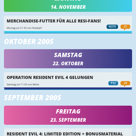
14. NOVEMBER
MERCHANDISE-FUTTER FÜR ALLE RESI-FANS!
NOTE
37
Montag um 21:30 von Sharky81
OKTOBER 2005
SAMSTAG
22. OKTOBER
OPERATION RESIDENT EVIL 4 GELUNGEN
PS2
29
Samstag um 11:50 von Becks
SEPTEMBER 2005
FREITAG
23. SEPTEMBER
RESIDENT EVIL 4: LIMITED EDITION + BONUSMATERIAL