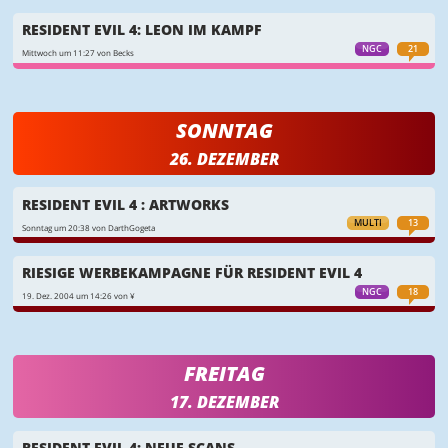
RESIDENT EVIL 4: LEON IM KAMPF
NGC
21
Mittwoch um 11:27 von Becks
SONNTAG
26. DEZEMBER
RESIDENT EVIL 4 : ARTWORKS
MULTI
13
Sonntag um 20:38 von DarthGogeta
RIESIGE WERBEKAMPAGNE FÜR RESIDENT EVIL 4
NGC
18
19. Dez. 2004 um 14:26 von ¥
FREITAG
17. DEZEMBER
RESIDENT EVIL 4: NEUE SCANS