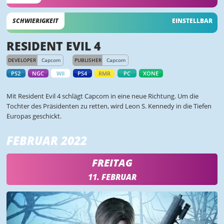
SCHWIERIGKEIT
EINSTELLBAR
RESIDENT EVIL 4
DEVELOPER
Capcom
PUBLISHER
Capcom
PS2
NGC
WII
PS4
RMR
PC
XONE
Mit Resident Evil 4 schlägt Capcom in eine neue Richtung. Um die
Tochter des Präsidenten zu retten, wird Leon S. Kennedy in die Tiefen
Europas geschickt.
FEBRUAR 2022
FREITAG
11. FEBRUAR