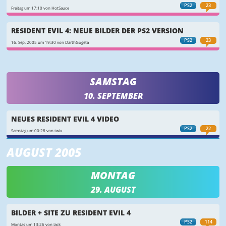
PS2
23
Freitag um 17:10 von HotSauce
RESIDENT EVIL 4: NEUE BILDER DER PS2 VERSION
PS2
23
16. Sep. 2005 um 19:30 von DarthGogeta
SAMSTAG
10. SEPTEMBER
NEUES RESIDENT EVIL 4 VIDEO
PS2
22
Samstag um 00:28 von twix
AUGUST 2005
MONTAG
29. AUGUST
BILDER + SITE ZU RESIDENT EVIL 4
PS2
114
Montag um 13:26 von Jack