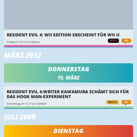
RESIDENT EVIL 4: WII EDITION ERSCHEINT FÜR WII U
WIIU
40
Freitag um 15:16 von miperco
MÄRZ 2012
DONNERSTAG
15. MÄRZ
RESIDENT EVIL 4-WRITER KAWAMURA SCHÄMT SICH FÜR
DAS HOOK MAN-EXPERIMENT
MULTI
36
Donnerstag um 11:27 von HatWolf
JULI 2009
DIENSTAG