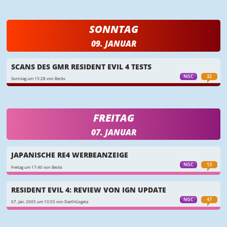
SONNTAG
09. JANUAR
SCANS DES GMR RESIDENT EVIL 4 TESTS
NGC
32
Sonntag um 15:28 von Becks
FREITAG
07. JANUAR
JAPANISCHE RE4 WERBEANZEIGE
NGC
13
Freitag um 17:40 von Becks
RESIDENT EVIL 4: REVIEW VON IGN UPDATE
NGC
47
07. Jan. 2005 um 10:55 von DarthGogeta