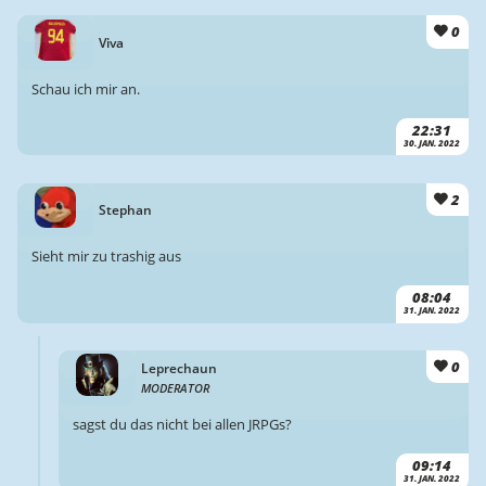
0
Viva
Schau ich mir an.
22:31
30. JAN. 2022
2
Stephan
Sieht mir zu trashig aus
08:04
31. JAN. 2022
0
Leprechaun
MODERATOR
sagst du das nicht bei allen JRPGs?
09:14
31. JAN. 2022