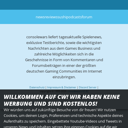
news
reviews
sushi
podcasts
forum
consolewars liefert tagesaktuelle Spielenews,
exklusive Testberichte, sowie die wichtigsten
Nachrichten aus dem Games Business und
zahlreiche Möglichkeiten sich in die
Geschehnisse in Form von Kommentaren und
Forumsbeiträgen in einer der größten
deutschen Gaming Communities im Internet
einzubringen.
Datenschutz
|
Impressum & Disclaimer
|
Discord Server
|
copyright © 1999-2026
consolewars V2.82
WILLKOMMEN AUF CW! WIR HABEN KEINE
WERBUNG UND SIND KOSTENLOS!
Wir würden uns auf zukünftige Besuche von dir freuen! Wir nutzen
Cookies, um deinen Login, Präferenzen und technische Aspekte deines
Aufenthalts zu speichern. Eingebettete Youtube-Videos und Tweets in
unseren News und Inhalten setzen ihre eigenen Cookies auf die wir