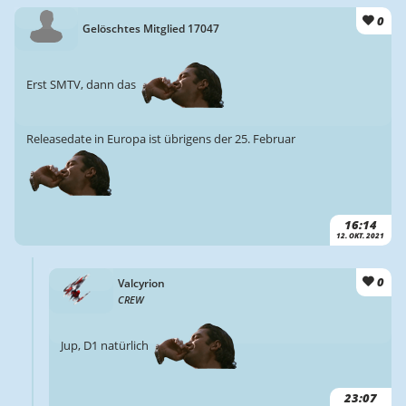
0
Gelöschtes Mitglied 17047
Erst SMTV, dann das
Releasedate in Europa ist übrigens der 25. Februar
16:14
12. OKT. 2021
0
Valcyrion
CREW
Jup, D1 natürlich
23:07