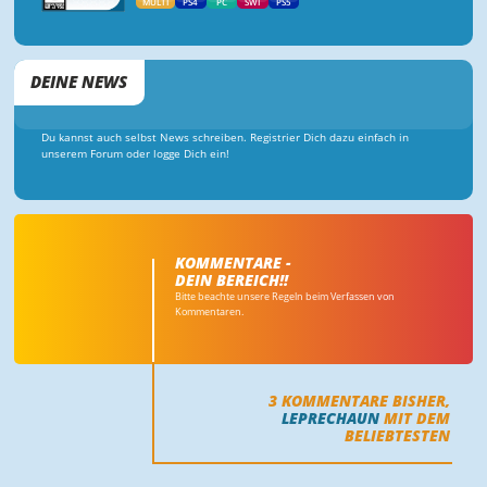
MULTI
PS4
PC
SWI
PS5
DEINE NEWS
Du kannst auch selbst News schreiben. Registrier Dich dazu einfach in
unserem Forum oder logge Dich ein!
KOMMENTARE -
DEIN BEREICH!!
Bitte beachte unsere Regeln beim Verfassen von
Kommentaren.
3
KOMMENTARE BISHER,
LEPRECHAUN
MIT DEM
BELIEBTESTEN