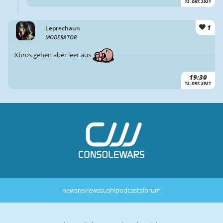
12. OKT. 2021
1
Leprechaun
MODERATOR
Xbros gehen aber leer aus
19:30
12. OKT. 2021
news
reviews
sushi
podcasts
forum