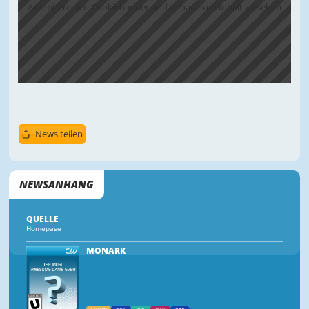
Akzeptiere den Cookiebanner und reloade um Inhalt zu sehen
News teilen
NEWSANHANG
QUELLE
Homepage
MONARK