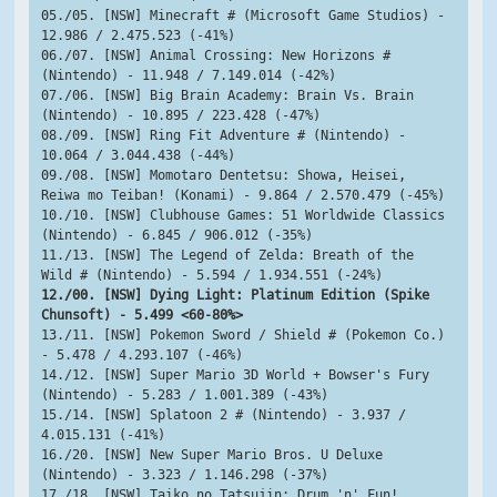
05./05. [NSW] Minecraft # (Microsoft Game Studios) - 
12.986 / 2.475.523 (-41%)
06./07. [NSW] Animal Crossing: New Horizons # 
(Nintendo) - 11.948 / 7.149.014 (-42%)
07./06. [NSW] Big Brain Academy: Brain Vs. Brain 
(Nintendo) - 10.895 / 223.428 (-47%)
08./09. [NSW] Ring Fit Adventure # (Nintendo) - 
10.064 / 3.044.438 (-44%)
09./08. [NSW] Momotaro Dentetsu: Showa, Heisei, 
Reiwa mo Teiban! (Konami) - 9.864 / 2.570.479 (-45%)
10./10. [NSW] Clubhouse Games: 51 Worldwide Classics 
(Nintendo) - 6.845 / 906.012 (-35%)
11./13. [NSW] The Legend of Zelda: Breath of the 
Wild # (Nintendo) - 5.594 / 1.934.551 (-24%)
12./00. [NSW] Dying Light: Platinum Edition (Spike 
Chunsoft) - 5.499 <60-80%>
13./11. [NSW] Pokemon Sword / Shield # (Pokemon Co.) 
- 5.478 / 4.293.107 (-46%)
14./12. [NSW] Super Mario 3D World + Bowser's Fury 
(Nintendo) - 5.283 / 1.001.389 (-43%)
15./14. [NSW] Splatoon 2 # (Nintendo) - 3.937 / 
4.015.131 (-41%)
16./20. [NSW] New Super Mario Bros. U Deluxe 
(Nintendo) - 3.323 / 1.146.298 (-37%)
17./18. [NSW] Taiko no Tatsujin: Drum 'n' Fun! 