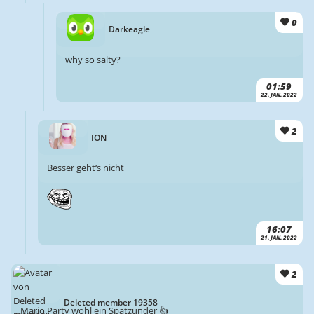
0
Darkeagle
why so salty?
01:59
22. JAN. 2022
2
ION
Besser geht‘s nicht
16:07
21. JAN. 2022
2
Deleted member 19358
Mario Party wohl ein Spätzünder 👍