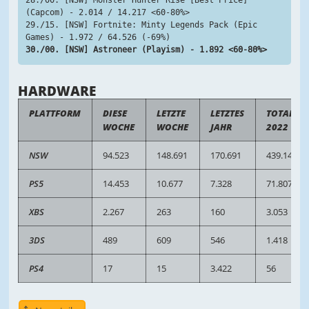
28./00. [NSW] Monster Hunter Rise [Best Price] 
(Capcom) - 2.014 / 14.217 <60-80%>
29./15. [NSW] Fortnite: Minty Legends Pack (Epic 
Games) - 1.972 / 64.526 (-69%)
30./00. [NSW] Astroneer (Playism) - 1.892 <60-80%>
HARDWARE
PLATTFORM
DIESE
LETZTE
LETZTES
TOTAL
WOCHE
WOCHE
JAHR
2022
NSW
94.523
148.691
170.691
439.140
PS5
14.453
10.677
7.328
71.807
XBS
2.267
263
160
3.053
3DS
489
609
546
1.418
PS4
17
15
3.422
56