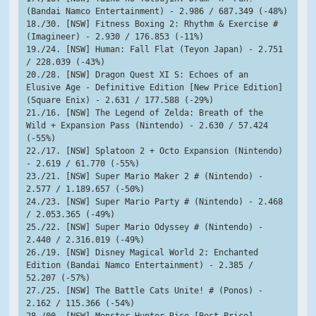
(Bandai Namco Entertainment) - 2.986 / 687.349 (-48%)
18./30. [NSW] Fitness Boxing 2: Rhythm & Exercise # 
(Imagineer) - 2.930 / 176.853 (-11%)
19./24. [NSW] Human: Fall Flat (Teyon Japan) - 2.751 
/ 228.039 (-43%)
20./28. [NSW] Dragon Quest XI S: Echoes of an 
Elusive Age - Definitive Edition [New Price Edition] 
(Square Enix) - 2.631 / 177.588 (-29%)
21./16. [NSW] The Legend of Zelda: Breath of the 
Wild + Expansion Pass (Nintendo) - 2.630 / 57.424 
(-55%)
22./17. [NSW] Splatoon 2 + Octo Expansion (Nintendo) 
- 2.619 / 61.770 (-55%)
23./21. [NSW] Super Mario Maker 2 # (Nintendo) - 
2.577 / 1.189.657 (-50%)
24./23. [NSW] Super Mario Party # (Nintendo) - 2.468 
/ 2.053.365 (-49%)
25./22. [NSW] Super Mario Odyssey # (Nintendo) - 
2.440 / 2.316.019 (-49%)
26./19. [NSW] Disney Magical World 2: Enchanted 
Edition (Bandai Namco Entertainment) - 2.385 / 
52.207 (-57%)
27./25. [NSW] The Battle Cats Unite! # (Ponos) - 
2.162 / 115.366 (-54%)