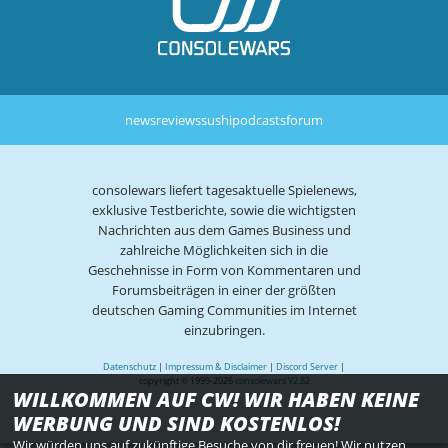
news
reviews
sushi
podcasts
forum
consolewars liefert tagesaktuelle Spielenews,
exklusive Testberichte, sowie die wichtigsten
Nachrichten aus dem Games Business und
zahlreiche Möglichkeiten sich in die
Geschehnisse in Form von Kommentaren und
Forumsbeiträgen in einer der größten
deutschen Gaming Communities im Internet
einzubringen.
Datenschutz
|
Impressum & Disclaimer
|
Discord Server
|
copyright © 1999-2026
consolewars V2.82
WILLKOMMEN AUF CW! WIR HABEN KEINE
WERBUNG UND SIND KOSTENLOS!
Wir würden uns auf zukünftige Besuche von dir freuen! Wir nutzen