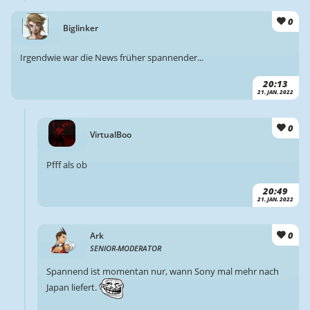
0
Biglinker
Irgendwie war die News früher spannender...
20:13
21. JAN. 2022
0
VirtualBoo
Pfff als ob
20:49
21. JAN. 2022
0
Ark
SENIOR-MODERATOR
Spannend ist momentan nur, wann Sony mal mehr nach
Japan liefert.