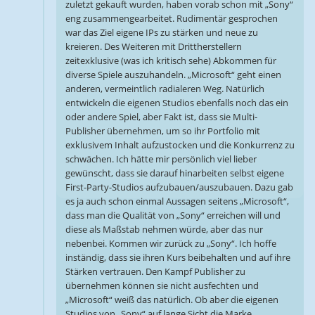
zuletzt gekauft wurden, haben vorab schon mit „Sony“
eng zusammengearbeitet. Rudimentär gesprochen
war das Ziel eigene IPs zu stärken und neue zu
kreieren. Des Weiteren mit Drittherstellern
zeitexklusive (was ich kritisch sehe) Abkommen für
diverse Spiele auszuhandeln. „Microsoft“ geht einen
anderen, vermeintlich radialeren Weg. Natürlich
entwickeln die eigenen Studios ebenfalls noch das ein
oder andere Spiel, aber Fakt ist, dass sie Multi-
Publisher übernehmen, um so ihr Portfolio mit
exklusivem Inhalt aufzustocken und die Konkurrenz zu
schwächen. Ich hätte mir persönlich viel lieber
gewünscht, dass sie darauf hinarbeiten selbst eigene
First-Party-Studios aufzubauen/auszubauen. Dazu gab
es ja auch schon einmal Aussagen seitens „Microsoft“,
dass man die Qualität von „Sony“ erreichen will und
diese als Maßstab nehmen würde, aber das nur
nebenbei. Kommen wir zurück zu „Sony“. Ich hoffe
inständig, dass sie ihren Kurs beibehalten und auf ihre
Stärken vertrauen. Den Kampf Publisher zu
übernehmen können sie nicht ausfechten und
„Microsoft“ weiß das natürlich. Ob aber die eigenen
Studios von „Sony“ auf lange Sicht die Marke