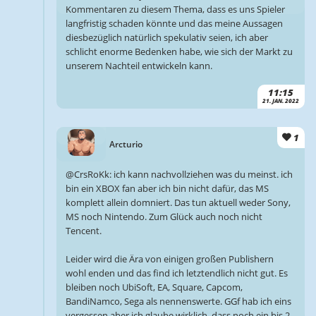
Kommentaren zu diesem Thema, dass es uns Spieler
langfristig schaden könnte und das meine Aussagen
diesbezüglich natürlich spekulativ seien, ich aber
schlicht enorme Bedenken habe, wie sich der Markt zu
unserem Nachteil entwickeln kann.
11:15
21. JAN. 2022
1
Arcturio
@CrsRoKk: ich kann nachvollziehen was du meinst. ich
bin ein XBOX fan aber ich bin nicht dafür, das MS
komplett allein domniert. Das tun aktuell weder Sony,
MS noch Nintendo. Zum Glück auch noch nicht
Tencent.
Leider wird die Ära von einigen großen Publishern
wohl enden und das find ich letztendlich nicht gut. Es
bleiben noch UbiSoft, EA, Square, Capcom,
BandiNamco, Sega als nennenswerte. GGf hab ich eins
vergessen aber ich glaube wirklich, dass noch ein bis 2