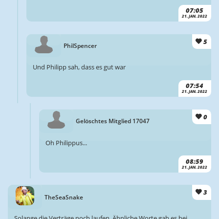
07:05
21. JAN. 2022
5
PhilSpencer
Und Philipp sah, dass es gut war
07:54
21. JAN. 2022
0
Gelöschtes Mitglied 17047
Oh Philippus...
08:59
21. JAN. 2022
3
TheSeaSnake
Solange die Verträge noch laufen. Ähnliche Worte gab es bei