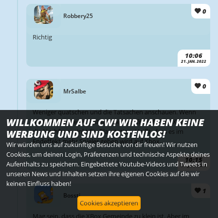
0
Robbery25
Richtig
10:06
21. JAN. 2022
0
MrSalbe
Weniger quatschen und die Tatsachen anschauen. Wenn
WILLKOMMEN AUF CW! WIR HABEN KEINE
die IP exklusive wird, steigt die Nachfrage für die Xbox und
die Nachfrage sinkt für Playstation. Heißt, dass es im
WERBUNG UND SIND KOSTENLOS!
Endeffekt mehr Spieler geben wird auf Xbox.
Wir würden uns auf zukünftige Besuche von dir freuen! Wir nutzen
Cookies, um deinen Login, Präferenzen und technische Aspekte deines
10:15
Aufenthalts zu speichern. Eingebettete Youtube-Videos und Tweets in
21. JAN. 2022
unseren News und Inhalten setzen ihre eigenen Cookies auf die wir
keinen Einfluss haben!
1
Bossti
Cookies akzeptieren
Mag sein, dass die XBox Gemeinde zu klein ist. Aber im