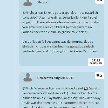
Sheeper
@Finch: ja, das ist eine gute frage. das muss natürlich
sony abschätzen. allerdings gehts ja nicht um 1 spiel,
es geht mittlerweile um alles was zenimax macht, alles
von activision alles von blizzar (wobei blizzard im
konsolensektor nie eine so grosse rolle hatte).
bin auf jeden fall gespannt was da kommt. glaube
einfach nicht das ms das bedinungungslos einfach
weiter laufen lässt. für das gibt man keine 70mrd aus
07:33
21. JAN. 2022
2
Gelöschtes Mitglied 17047
@Finch: Warum sollten sie nicht wechseln?
Das sind
Leute die wirklich exklusiv CoD (+Fifa) zocken. Nichts
bindet sie an die Playstation langfristig. Dank den Sony
Deals war das eben die CoD Plattform schlechthin. Die
gehen klar dahin, wo sie das neueste CoD zocken