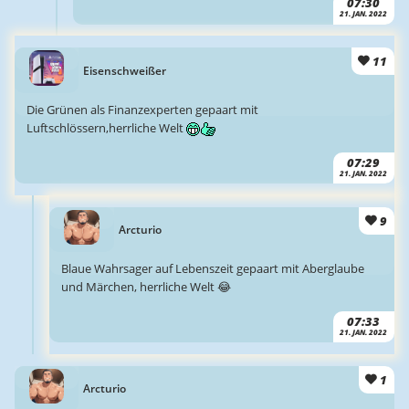
07:30
21. JAN. 2022
11
Eisenschweißer
Die Grünen als Finanzexperten gepaart mit
Luftschlössern,herrliche Welt
07:29
21. JAN. 2022
9
Arcturio
Blaue Wahrsager auf Lebenszeit gepaart mit Aberglaube
und Märchen, herrliche Welt 😂
07:33
21. JAN. 2022
1
Arcturio