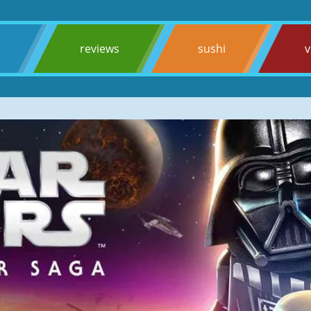
s
reviews
sushi
v