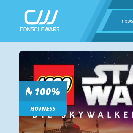
new
100
%
HOTNESS