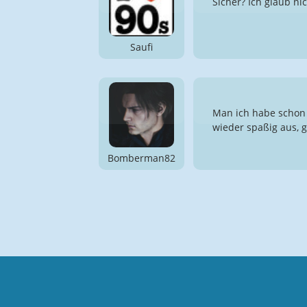
Sicher? Ich glaub nic
Saufi
Man ich habe schon s
wieder spaßig aus, 
Bomberman82