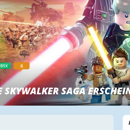
6
XBSX
E SKYWALKER SAGA ERSCHEIN