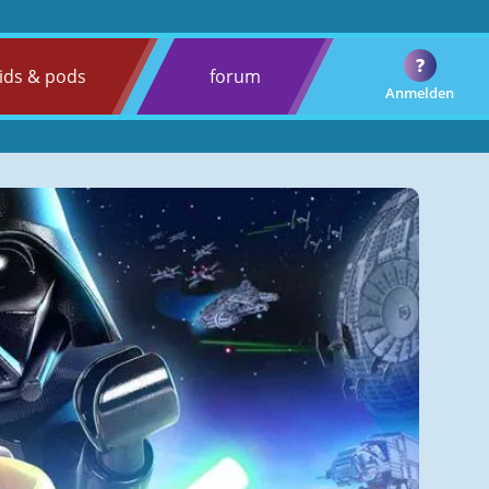
?
ids & pods
forum
Anmelden