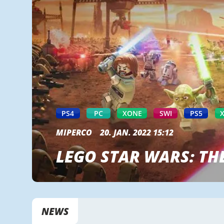
PS4
PC
XONE
SWI
PS5
MIPERCO
20. JAN. 2022 15:12
LEGO STAR WARS: TH
NEWS