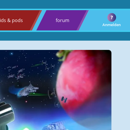
?
ids & pods
forum
Anmelden