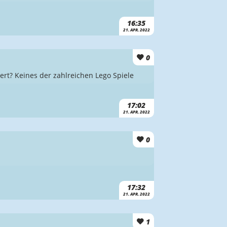
16:35
21. APR. 2022
0
t? Keines der zahlreichen Lego Spiele
17:02
21. APR. 2022
0
17:32
21. APR. 2022
1