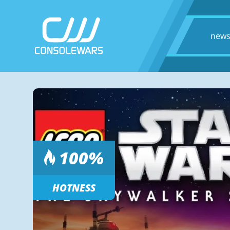
new
100
%
HOTNESS