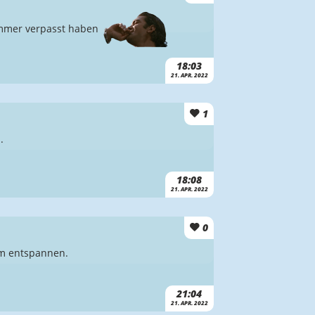
 immer verpasst haben
18:03
21. APR. 2022
1
.
18:08
21. APR. 2022
0
zum entspannen.
21:04
21. APR. 2022