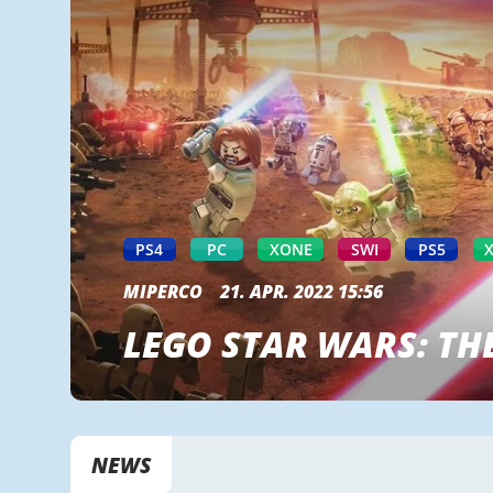
PS4
PC
XONE
SWI
PS5
MIPERCO
21. APR. 2022 15:56
LEGO STAR WARS: T
NEWS