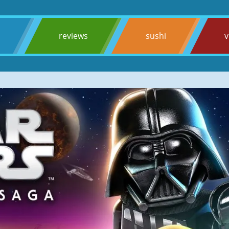
s
reviews
sushi
v