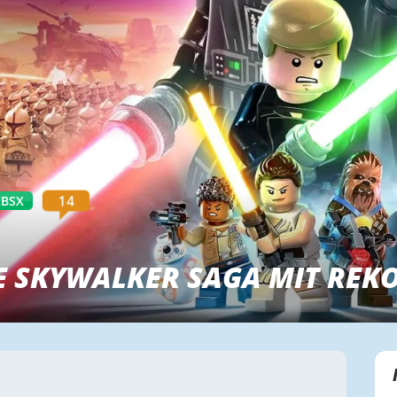
14
XBSX
HE SKYWALKER SAGA MIT RE