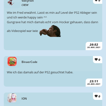
0
Valcyrion
CREW
Wie im Fred erwähnt. Lasst es min auf Level der PS2 Ableger sein
und ich werde happy sein ^^
Gungrave hat mich damals echt vom Hocker gehauen, dass dann
als Videospiel war iwie
20:52
28. AUG. 2021
0
BinaerCode
Wie ich das damals auf der PS2 gesuchtet habe.
23:11
28. AUG. 2021
0
ION