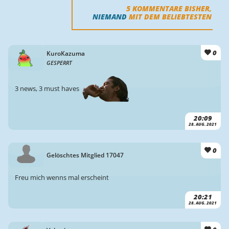
5
KOMMENTARE BISHER,
NIEMAND
MIT DEM BELIEBTESTEN
0
KuroKazuma
GESPERRT
3 news, 3 must haves
20:09
28. AUG. 2021
0
Gelöschtes Mitglied 17047
Freu mich wenns mal erscheint
20:21
28. AUG. 2021