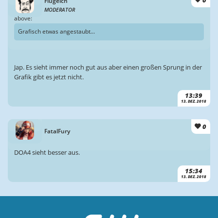
0
Flugelch
MODERATOR
above:
Grafisch etwas angestaubt...
Jap. Es sieht immer noch gut aus aber einen großen Sprung in der
Grafik gibt es jetzt nicht.
13:39
13. DEZ. 2018
0
FatalFury
DOA4 sieht besser aus.
15:34
13. DEZ. 2018