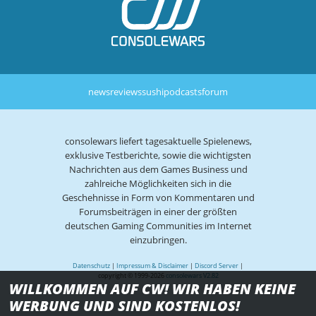
news
reviews
sushi
podcasts
forum
consolewars liefert tagesaktuelle Spielenews,
exklusive Testberichte, sowie die wichtigsten
Nachrichten aus dem Games Business und
zahlreiche Möglichkeiten sich in die
Geschehnisse in Form von Kommentaren und
Forumsbeiträgen in einer der größten
deutschen Gaming Communities im Internet
einzubringen.
Datenschutz
|
Impressum & Disclaimer
|
Discord Server
|
copyright © 1999-2026
consolewars V2.82
WILLKOMMEN AUF CW! WIR HABEN KEINE
WERBUNG UND SIND KOSTENLOS!