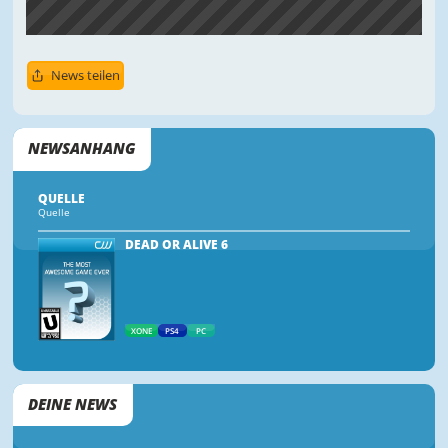
News teilen
NEWSANHANG
QUELLE
Quelle
DEAD OR ALIVE 6
XONE
PS4
PC
DEINE NEWS