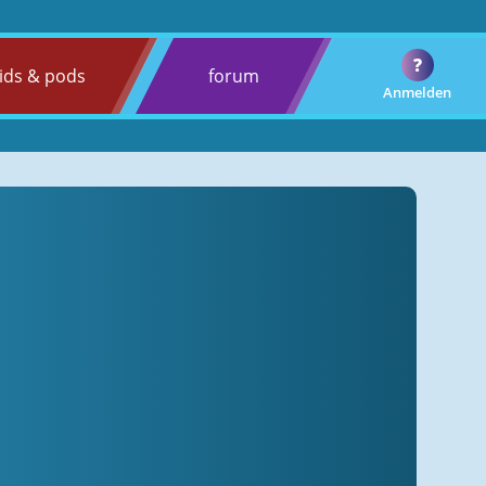
?
ids & pods
forum
Anmelden