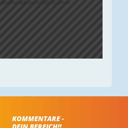
 und reloade um Inhalt zu sehen
KOMMENTARE -
DEIN BEREICH!!