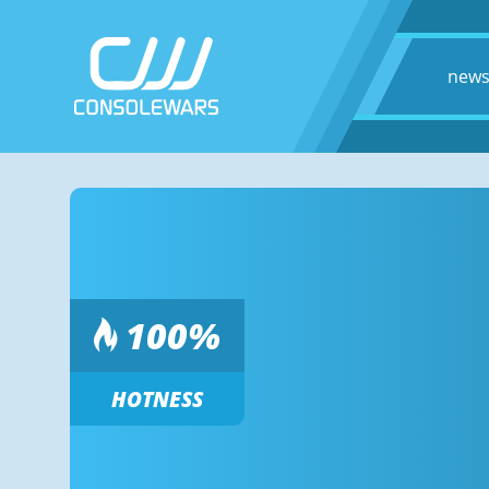
new
100
%
HOTNESS