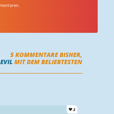
mmentaren.
5
KOMMENTARE BISHER,
EVIL
MIT DEM BELIEBTESTEN
2