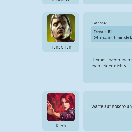
Skarin84:
Tenta-Kill!!!
@Herscher: Hmm die Mu
HERSCHER
Hmmm...wenn man si
man leider nichts.
Warte auf Kokoro u
Kiera