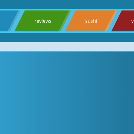
s
reviews
sushi
v