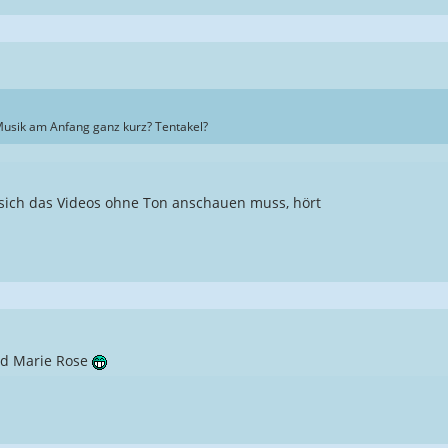
sik am Anfang ganz kurz? Tentakel?
ch das Videos ohne Ton anschauen muss, hört
nd Marie Rose