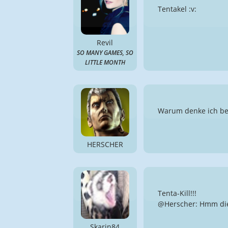
Tentakel :v:
Revil
SO MANY GAMES, SO
LITTLE MONTH
Warum denke ich bei 
HERSCHER
Tenta-Kill!!!
@Herscher: Hmm die
Skarin84