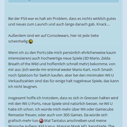
Bei der PS4 war es halt ein Problem, dass es nichts wirklich gutes
und neues zum Launch und auch lange danach gab. Knack....
Außerdem sind wir auf Consolewars, hier ist jede Seite
scheinheilig
Wenn ich zu den Ports (die mich persönlich ehrlicherweise kaum
interessieren) auch hochwertige neue Spiele (3D Mario, Zelda
Breath of the Wild und hoffentlich schnell mehr) bekomme, von
mir aus ;)Ich werde mir erstmal weder Mario Kart, noch Smash
noch Splatoon für Switch kaufen, aber bei den minimalen Wii U
Verkaufszahlen sind das für einige halt nagelneue Spiele, das kann
ich nicht leugnen.
Insgesamt hoffe ich trotzdem, dass es sich in Grenzen halten wird
mit den Wii U Ports, neue Spiele sind natürlich besser, ne Wii U
habe ich schon. Ich würde mich mehr über Wii oder Gamecube
Remaster freuen, oder auch von 3DS Games. Da würde sich
grafisch mehr tun
Mal Tantalus anschreiben und meine
Wünsche äußern: Kid Icarus, Majoras Mask HD, Xenoblade, The