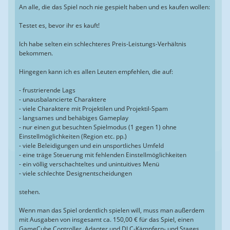
An alle, die das Spiel noch nie gespielt haben und es kaufen wollen:
Testet es, bevor ihr es kauft!
Ich habe selten ein schlechteres Preis-Leistungs-Verhältnis
bekommen.
Hingegen kann ich es allen Leuten empfehlen, die auf:
- frustrierende Lags
- unausbalancierte Charaktere
- viele Charaktere mit Projektilen und Projektil-Spam
- langsames und behäbiges Gameplay
- nur einen gut besuchten Spielmodus (1 gegen 1) ohne
Einstellmöglichkeiten (Region etc. pp.)
- viele Beleidigungen und ein unsportliches Umfeld
- eine träge Steuerung mit fehlenden Einstellmöglichkeiten
- ein völlig verschachteltes und unintuitives Menü
- viele schlechte Designentscheidungen
stehen.
Wenn man das Spiel ordentlich spielen will, muss man außerdem
mit Ausgaben von insgesamt ca. 150,00 € für das Spiel, einen
GameCube Controller, Adapter und DLC-Kämpfern- und Stages