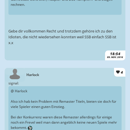
rechnen.
Gebe dir vollkommen Recht und trotzdem gehöre ich zu den
Idioten, die nicht wiedersehen konnten weil SSB einfach SSB ist
x.x
18:54
09. NOV. 2016
4
Harlock
signal:
@ Harlock
Also ich hab kein Problem mit Remaster Titeln, bieten sie doch für
viele Spieler einen guten Einstieg.
Bei der Konkurrenz waren diese Remaster allerdings für einige
noch ein Frevel weil man dann angeblich keine neuen Spiele mehr
bekommt.