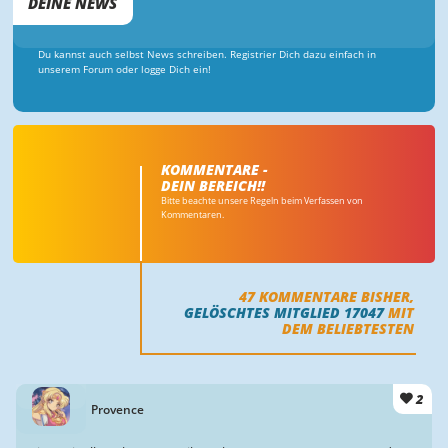
DEINE NEWS
Du kannst auch selbst News schreiben. Registrier Dich dazu einfach in
unserem Forum oder logge Dich ein!
KOMMENTARE -
DEIN BEREICH!!
Bitte beachte unsere Regeln beim Verfassen von
Kommentaren.
47
KOMMENTARE BISHER,
GELÖSCHTES MITGLIED 17047
MIT
DEM BELIEBTESTEN
2
Provence