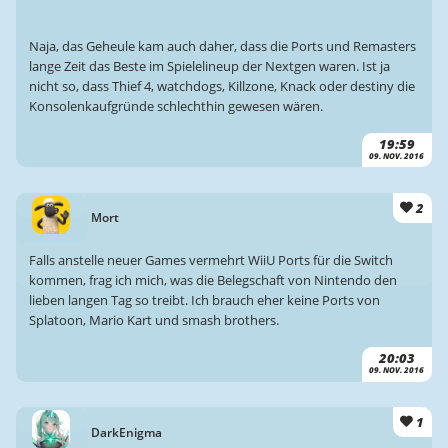
Naja, das Geheule kam auch daher, dass die Ports und Remasters
lange Zeit das Beste im Spielelineup der Nextgen waren. Ist ja
nicht so, dass Thief 4, watchdogs, Killzone, Knack oder destiny die
Konsolenkaufgründe schlechthin gewesen wären.
19:59
09. NOV. 2016
2
Mort
Falls anstelle neuer Games vermehrt WiiU Ports für die Switch
kommen, frag ich mich, was die Belegschaft von Nintendo den
lieben langen Tag so treibt. Ich brauch eher keine Ports von
Splatoon, Mario Kart und smash brothers.
20:03
09. NOV. 2016
1
DarkEnigma