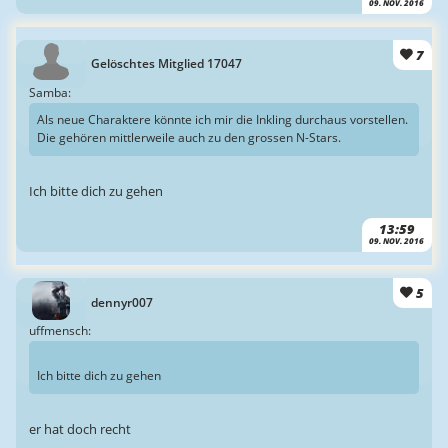
09. NOV. 2016
7
Gelöschtes Mitglied 17047
Samba:
Als neue Charaktere könnte ich mir die Inkling durchaus vorstellen.
Die gehören mittlerweile auch zu den grossen N-Stars.
Ich bitte dich zu gehen
13:59
09. NOV. 2016
5
dennyr007
uffmensch:
Ich bitte dich zu gehen
er hat doch recht