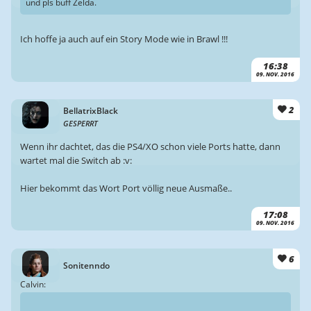
und pls buff Zelda.
Ich hoffe ja auch auf ein Story Mode wie in Brawl !!!
16:38
09. NOV. 2016
2
BellatrixBlack
GESPERRT
Wenn ihr dachtet, das die PS4/XO schon viele Ports hatte, dann
wartet mal die Switch ab :v:
Hier bekommt das Wort Port völlig neue Ausmaße..
17:08
09. NOV. 2016
6
Sonitenndo
Calvin: