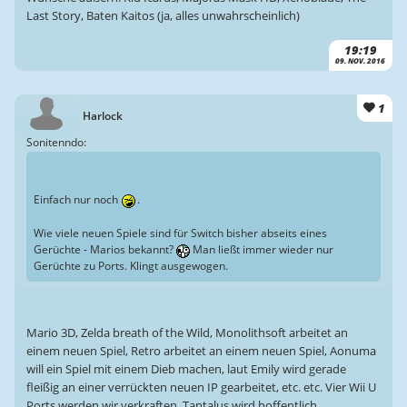
Last Story, Baten Kaitos (ja, alles unwahrscheinlich)
19:19
09. NOV. 2016
1
Harlock
Sonitenndo:
Einfach nur noch
.
Wie viele neuen Spiele sind für Switch bisher abseits eines
Gerüchte - Marios bekannt?
Man ließt immer wieder nur
Gerüchte zu Ports. Klingt ausgewogen.
Mario 3D, Zelda breath of the Wild, Monolithsoft arbeitet an
einem neuen Spiel, Retro arbeitet an einem neuen Spiel, Aonuma
will ein Spiel mit einem Dieb machen, laut Emily wird gerade
fleißig an einer verrückten neuen IP gearbeitet, etc. etc. Vier Wii U
Ports werden wir verkraften, Tantalus wird hoffentlich