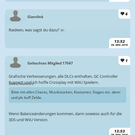
6
Giantlink
Raideen, was sagst du dazu? :v:
13:52
09. NOV. 2016
1
Gelöschtes Mitglied 17047
Grafische Verbesserungen, alle DLCs enthalten, GC Controller
Support und ich hoffe Crossplay mit WiiU Spielern.
Streichkonzert:
Bitte mit allen Charas, Musikstücken, Kostümen, Stages etc. dann
und pls buff Zelda.
Wenn Balanceänderungen kommen, dann sowieso auch für die
3DS und WiiU Version.
13:53
09. NOV. 2016