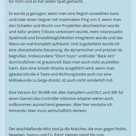
für mich und es hat relativ Spaß gemacht.
Es würde ja genügen, wenn man eine Region auswählen kann
und/oder einen Gegner mit maximalem Ping von X, wenn man
den Schaden und Wucht von Projektilen abschwächen würde
und dafür andere Tribute verbessern würde, mehr interessante
Spielmodi und Einstellmöglichkeiten integrieren würde und das
Menü ein mal komplett aufräumt. Und zuguterletzt würde ich
eine überarbeitete Steuerung, die dynamischer und präziser ist,
begrüßen. Insbesondere "Short hops" und/oder "Back Airs"
durchzuführen ist grauenvoll. Dass man auch nicht ausstellen
kann, dass eine Smash Attacke ausgeführt wird, wenn man
(glaube ich) die A Taste und Richtungstaste auch nur eine
Millisekunde zu lange drückt, ist auch nicht sonderlich toll.
Eine Version für 50-60€ mit allen Kämpfern und DLC und 30€ für
einen GameCube-Controller inklusive Adapter wären auch
vollkommen ausreichend gewesen. Aber hier verstehe ich
Nintendo: Man muss wirtschaftlich denken.
Der abschließende Witz sind ja die Matches, die man gegen Robin,
Mewtwo, Samus und Co. führt: Gegner rennt bis zum