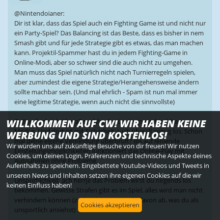
@Nintendoianer:
Dir ist klar, dass das Spiel auch ein Fighting Game ist und nicht nur
ein Party-Spiel? Das Balancing ist das Beste, dass es bisher in nem
Smash gibt und für jede Strategie gibt es etwas, das man machen
kann. Projektil-Spammer hast du in jedem Fighting-Game in
Online-Modi, aber so schwer sind die auch nicht zu umgehen.
Man muss das Spiel natürlich nicht nach Turnierregeln spielen,
aber zumindest die eigene Strategie/Herangehensweise ändern
sollte machbar sein. (Und mal ehrlich - Spam ist nun mal immer
eine legitime Strategie, wenn auch nicht die sinnvollste)
WILLKOMMEN AUF CW! WIR HABEN KEINE
Online finde ich überall problemlos Leute, in egal welchem
Modus. Und dort ist mit Sicherheit auch überall genug los. Schon
WERBUNG UND SIND KOSTENLOS!
mal deine eigene Verbindung überprüft? Bis auf fehlende
Wir würden uns auf zukünftige Besuche von dir freuen! Wir nutzen
Einstellungsmöglichkeiten funktioniert das Online-Play mit
Cookies, um deinen Login, Präferenzen und technische Aspekte deines
Ausnahmen ohne Probleme.
Aufenthalts zu speichern. Eingebettete Youtube-Videos und Tweets in
unseren News und Inhalten setzen ihre eigenen Cookies auf die wir
Unsportlichkeit, ach herrje das Problem wirst du nirgends los
keinen Einfluss haben!
bekommen. Gewisse Strafen gibt es im Spiel, alles wird man nicht
verhindern können (zudem hängt es auch davon ab, was du als
Cookies akzeptieren
unsportlich ansiehst)