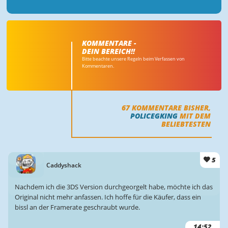
KOMMENTARE -
DEIN BEREICH!!
Bitte beachte unsere Regeln beim Verfassen von
Kommentaren.
67
KOMMENTARE BISHER,
POLICEGKING
MIT DEM
BELIEBTESTEN
5
Caddyshack
Nachdem ich die 3DS Version durchgeorgelt habe, möchte ich das
Original nicht mehr anfassen. Ich hoffe für die Käufer, dass ein
bissl an der Framerate geschraubt wurde.
14:52