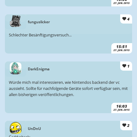
27. JUN. 2015
4
funguslicker
Schlechter Besänftigungsversuch...
15:51
27. JUN. 2015
1
DarkEnigma
Würde mich mal interessieren, wie Nintendos backend der vc
aussieht. Sollte für nachfolgende Geräte sofort verfügbar sein, mit
allen bisherigen veröffentlichungen.
16:03
27. JUN. 2015
2
UnDnU
Caddyshack: