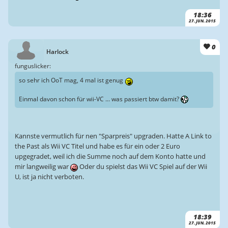
18:36
27. JUN. 2015
0
Harlock
funguslicker:
so sehr ich OoT mag, 4 mal ist genug
Einmal davon schon für wii-VC ... was passiert btw damit?
Kannste vermutlich für nen "Sparpreis" upgraden. Hatte A Link to
the Past als Wii VC Titel und habe es für ein oder 2 Euro
upgegradet, weil ich die Summe noch auf dem Konto hatte und
mir langweilig war
Oder du spielst das Wii VC Spiel auf der Wii
U, ist ja nicht verboten.
18:39
27. JUN. 2015