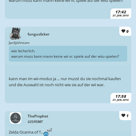
warum muss kann mann keine wii vc spiele auf der wiiu spielen?
17:42
27. JUN. 2015
0
funguslicker
JackJohnson:
wie lächerlich.
warum muss kann mann keine wii vc spiele auf der wiiu spielen?
kann man im wii-modus ja ... nur musst du sie nochmal kaufen
und die Auswahl ist noch nicht wie sie auf der wii war.
17:58
27. JUN. 2015
1
TheProphet
GESPERRT
Zelda Ocarina of T...