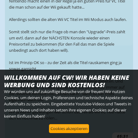
Nintendo macht einen in der Regel ja ein guten Preis für VC Titel
die man schon auf der Wii gekauft hatte...
Allerdings sollten die alten Wii VC Titel im Wii Modus auch laufen.
Somit stellt sich nur die Frage ob man den "Upgrade"-Preis zahlt
um evtl. dann auf der NÄCHSTEN Konsole wieder einen
Preisvorteil zu bekommen (für den Fall das man die Spiele
unbedingt auch dort haben will).
Ist im Prinzip OK so - zu der Zeit als die Titel rauskamen ging ja
sowas garnicht... .
WILLKOMMEN AUF CW! WIR HABEN KEINE
Im Endeffekt werden halt die Sammler zur Kasse gebeten. Und
WERBUNG UND SIND KOSTENLOS!
wenn man seine 10 Lieblingstitel über die Jahrzehnte immer auf
Wir würden uns auf zukünftige Besuche von dir freuen! Wir nutzen
die Neueste Konsole mitnehmen kann - dann ist der Preis
Cookies, um deinen Login, Präferenzen und technische Aspekte deines
eigentlich auch OK.
Aufenthalts zu speichern. Eingebettete Youtube-Videos und Tweets in
unseren News und Inhalten setzen ihre eigenen Cookies auf die wir
Wir ja keiner gezwungen wer schon das Teil als Wii VC Titel hatte
keinen Einfluss haben!
sich es nochmal zu holen...
Cookies akzeptieren
05:31