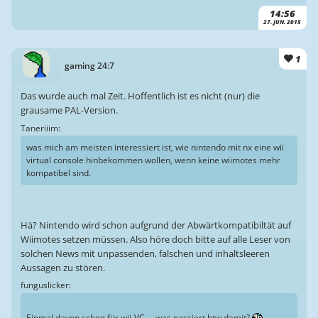
14:56
27. JUN. 2015
1
gaming 24:7
Das wurde auch mal Zeit. Hoffentlich ist es nicht (nur) die
grausame PAL-Version.
Taneriiim:
was mich am meisten interessiert ist, wie nintendo mit nx eine wii
virtual console hinbekommen wollen, wenn keine wiimotes mehr
kompatibel sind.
Hä? Nintendo wird schon aufgrund der Abwärtkompatibiltät auf
Wiimotes setzen müssen. Also höre doch bitte auf alle Leser von
solchen News mit unpassenden, falschen und inhaltsleeren
Aussagen zu stören.
funguslicker:
Einmal davon schon für wii-VC ... was passiert btw damit?