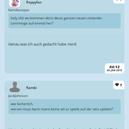
Rappyfan
Kamikazejoe:
holy shit wo kommen denn diese ganzen neuen nintendo-
Lemminge auf einmal her?
Genau was ich auch gedacht habe :nerd:
04:12
28. JUN. 2015
1
Rambi
JackJohnson:
wie lächerlich.
warum muss kann mann keine wii vc spiele auf der wiiu spielen?