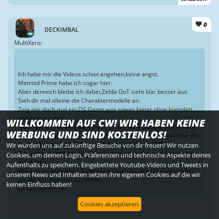
0
DECKIMBAL
MultiXero:
Ich habe mir die Videos schon angehen,keine angst.
Metroid Prime habe ich sogar hier.
Aber dennoch bleibe ich dabei,Zelda OoT sieht klar besser aus.
Sieh dir mal alleine die Charaktermodelle an.
Zeig mir doch mal ein DS Game,was sowas bietet ohne komplett
verpixelt zu sein?
WILLKOMMEN AUF CW! WIR HABEN KEINE
Hier hast du mal Vergleich zwischen der N64 und der 3Ds Version:
WERBUNG UND SIND KOSTENLOS!
http://www.areagames.de/artikel/detail/Zelda-Ocarina-of-Time-3D-
Vergleichsbilder-der-N64-und-3DS-Versionen/113225
Wir würden uns auf zukünftige Besuche von dir freuen! Wir nutzen
Das wäre mit den ganzen Details doch gar nicht möglich gewesen
Cookies, um deinen Login, Präferenzen und technische Aspekte deines
auf den Ds.
Aufenthalts zu speichern. Eingebettete Youtube-Videos und Tweets in
Wäre es so,dann hätte Nintendo es auch für den DS angekündigt
unseren News und Inhalten setzen ihre eigenen Cookies auf die wir
um die Kuh zweimal zu melken.
keinen Einfluss haben!
Genau wie bei TP
Cookies akzeptieren