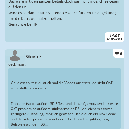
Das wäre mit den ganzen Details doch gar nicht möglich gewesen
auf den Ds.
Wäre es so,dann hätte Nintendo es auch für den DS angekündigt
um die Kuh zweimal zu melken.
Genau wie bei TP
14:07
03. MAI. 2011
0
Giantlink
deckimbal:
Vielleicht solltest du auch mal die Videos ansehen...da sieht OoT
keinesfalls besser aus...
Tatasche ist: bis auf den 3D Effekt und den aufgemotzten Link wäre
OoT problemlos auf dem stinknormalen DS (vielleicht mit etwas
geringere Auflösung) möglich gewesen...ist ja auch ein N64 Game
und die liefen problemlos auf dem DS, denn dazu gibts genug
Beispiele auf dem DS...