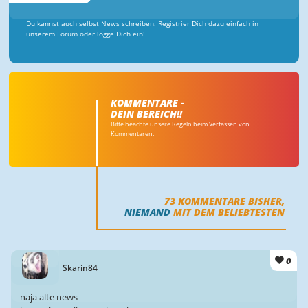
Du kannst auch selbst News schreiben. Registrier Dich dazu einfach in
unserem Forum oder logge Dich ein!
KOMMENTARE -
DEIN BEREICH!!
Bitte beachte unsere Regeln beim Verfassen von
Kommentaren.
73
KOMMENTARE BISHER,
NIEMAND
MIT DEM BELIEBTESTEN
0
Skarin84
naja alte news