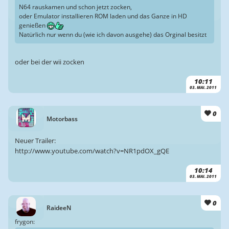
N64 rauskamen und schon jetzt zocken,
oder Emulator installieren ROM laden und das Ganze in HD
genießen
Natürlich nur wenn du (wie ich davon ausgehe) das Orginal besitzt
oder bei der wii zocken
10:11
03. MAI. 2011
0
Motorbass
Neuer Trailer:
http://www.youtube.com/watch?v=NR1pdOX_gQE
10:14
03. MAI. 2011
0
RaideeN
frygon: