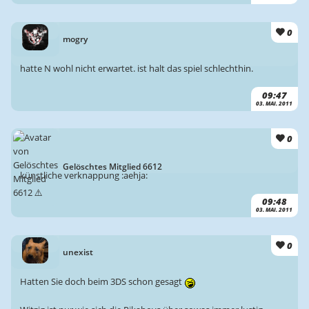
0
mogry
hatte N wohl nicht erwartet. ist halt das spiel schlechthin.
09:47
03. MAI. 2011
0
Gelöschtes Mitglied 6612
künstliche verknappung :aehja:
09:48
03. MAI. 2011
0
unexist
Hatten Sie doch beim 3DS schon gesagt