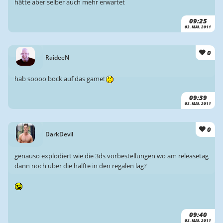
hätte aber selber auch mehr erwartet
09:25
03. MAI. 2011
0
RaideeN
hab soooo bock auf das game!
09:39
03. MAI. 2011
0
DarkDevil
genauso explodiert wie die 3ds vorbestellungen wo am releasetag
dann noch über die hälfte in den regalen lag?
09:40
03. MAI. 2011