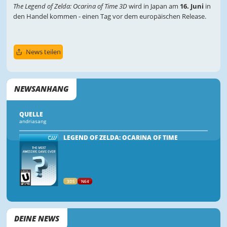
The Legend of Zelda: Ocarina of Time 3D
wird in Japan am
16. Juni
in
den Handel kommen - einen Tag vor dem europäischen Release.
News teilen
NEWSANHANG
QUELLE
andriasang
LEGEND OF ZELDA: OCARINA OF TIME
3DS
N64
DEINE NEWS