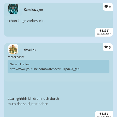
0
Kamikazejoe
schon lange vorbestellt.
11:26
03. MAI. 2011
0
davelink
Motorbass:
Neuer Trailer:
http://www.youtube.com/watch?v=NR1pdOX_gQE
aaarrrghhhh ich dreh noch durch
muss das spiel jetzt haben
11:31
03. MAI. 2011