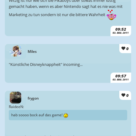
Witzig ist nur wie sich die Pikaboys über sowas immer lustig
gemacht haben, wenn es aber Nintendo sagt hat es nie was mit
Marketing zu tun sondern ist nur die bittere Wahrheit
09:52
03. MAI. 2011
0
Miles
"Künstliche Disneyknappheit" incoming...
09:57
03. MAI. 2011
0
frygon
RaideeN:
hab soooo bock auf das game!