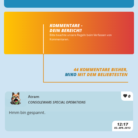
KOMMENTARE -
DEIN BEREICH!!
Bitte beachte unsere Regeln beim Verfassen von
Kommentaren.
44
KOMMENTARE BISHER,
MIKO
MIT DEM BELIEBTESTEN
0
Atram
CONSOLEWARS SPECIAL OPERATIONS
Hmm bin gespannt.
12:17
03. APR. 2013