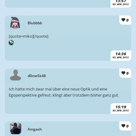
13:57
03. APR. 2013
0
Blubbbb
[quote=miko][/quote]
14:36
03. APR. 2013
0
d0meSk48
Ich hätte mich zwar mal über eine neue Optik und eine
Egoperspektive gefreut, klingt aber trotzdem bisher ganz gut.
15:19
03. APR. 2013
0
Amgash