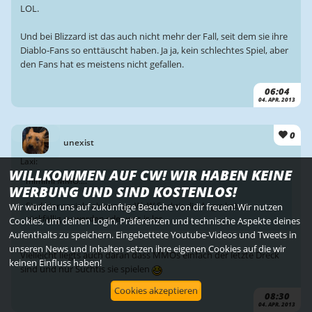
LOL.
Und bei Blizzard ist das auch nicht mehr der Fall, seit dem sie ihre
Diablo-Fans so enttäuscht haben. Ja ja, kein schlechtes Spiel, aber
den Fans hat es meistens nicht gefallen.
06:04
04. APR. 2013
0
unexist
Laxi:
WILLKOMMEN AUF CW! WIR HABEN KEINE
mimimi MMO....
WERBUNG UND SIND KOSTENLOS!
Sind hier soviele ehemalige WoW Suchtis die Angst haben
Wir würden uns auf zukünftige Besuche von dir freuen! Wir nutzen
rückfällig zu werden oder was is los.
Cookies, um deinen Login, Präferenzen und technische Aspekte deines
Aufenthalts zu speichern. Eingebettete Youtube-Videos und Tweets in
unseren News und Inhalten setzen ihre eigenen Cookies auf die wir
Vielleicht liegts auch daran dass MMOs einfach der letzte Dreck
keinen Einfluss haben!
sind und nur Suchtis sie spielen
Cookies akzeptieren
08:30
04. APR. 2013