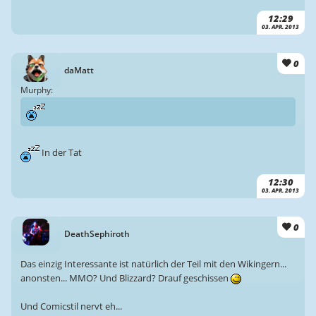
12:29
03. APR. 2013
0
daMatt
Murphy:
In der Tat
12:30
03. APR. 2013
0
DeathSephiroth
Das einzig Interessante ist natürlich der Teil mit den Wikingern...
anonsten... MMO? Und Blizzard? Drauf geschissen
Und Comicstil nervt eh...