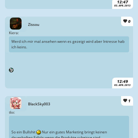
12:47
03. APR. 2013
0
Zissou
Kiera:
Werd ich mir mal ansehen wenn es gezeigt wird aber Intresse hab
ich keins.
12:49
03. APR. 2013
1
BlackSky003
tkx:
So ein Bullshit
Nur ein gutes Marketing bringt keinen
dauerhaften Erfolg wenn die Produkte scheisse sind.