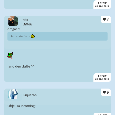
13:32
03. APR. 2013
1
tkx
ADMIN
Amgash:
Der erste Satz
fand den dufte ^^
13:41
03. APR. 2013
0
Liquaron
Ohje H4 incoming!