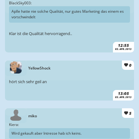
BlackSky003:
Aplle hatte nie solche Qualität, nur gutes Marketing das einem es
vorschwindelt
Klar ist die Qualität hervorragend..
12:55
03. APR. 2013
0
YellowShock
hört sich sehr geil an
13:05
03. APR. 2013
5
miko
Kiera:
Wird gekauft aber Intresse hab ich keins.