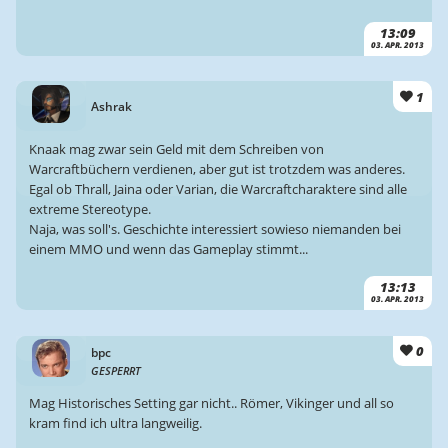
13:09
03. APR. 2013
1
Ashrak
Knaak mag zwar sein Geld mit dem Schreiben von
Warcraftbüchern verdienen, aber gut ist trotzdem was anderes.
Egal ob Thrall, Jaina oder Varian, die Warcraftcharaktere sind alle
extreme Stereotype.
Naja, was soll's. Geschichte interessiert sowieso niemanden bei
einem MMO und wenn das Gameplay stimmt...
13:13
03. APR. 2013
0
bpc
GESPERRT
Mag Historisches Setting gar nicht.. Römer, Vikinger und all so
kram find ich ultra langweilig.