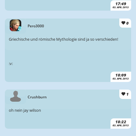
17:49
03. APR. 2013
0
Pero3000
Griechische und römische Mythologie sind ja so verschieden!
:v:
18:09
03. APR. 2013
1
Crushburn
oh nein jay wilson
18:22
03. APR. 2013