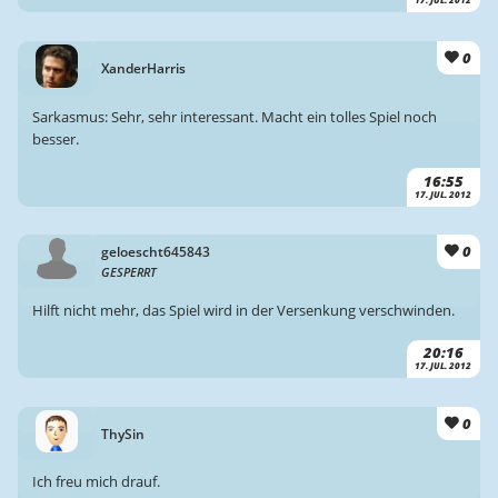
17. JUL. 2012
0
XanderHarris
Sarkasmus: Sehr, sehr interessant. Macht ein tolles Spiel noch
besser.
16:55
17. JUL. 2012
0
geloescht645843
GESPERRT
Hilft nicht mehr, das Spiel wird in der Versenkung verschwinden.
20:16
17. JUL. 2012
0
ThySin
Ich freu mich drauf.