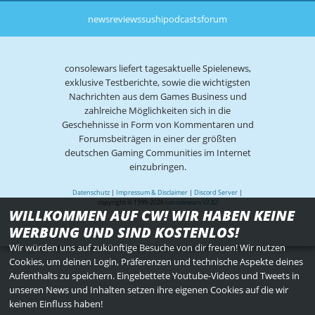
news
reviews
sushi
podcasts
forum
consolewars liefert tagesaktuelle Spielenews,
exklusive Testberichte, sowie die wichtigsten
Nachrichten aus dem Games Business und
zahlreiche Möglichkeiten sich in die
Geschehnisse in Form von Kommentaren und
Forumsbeiträgen in einer der größten
deutschen Gaming Communities im Internet
einzubringen.
Datenschutz
|
Impressum & Disclaimer
|
Discord Server
|
copyright © 1999-2026
consolewars V2.82
WILLKOMMEN AUF CW! WIR HABEN KEINE
WERBUNG UND SIND KOSTENLOS!
Wir würden uns auf zukünftige Besuche von dir freuen! Wir nutzen
Cookies, um deinen Login, Präferenzen und technische Aspekte deines
Aufenthalts zu speichern. Eingebettete Youtube-Videos und Tweets in
unseren News und Inhalten setzen ihre eigenen Cookies auf die wir
keinen Einfluss haben!