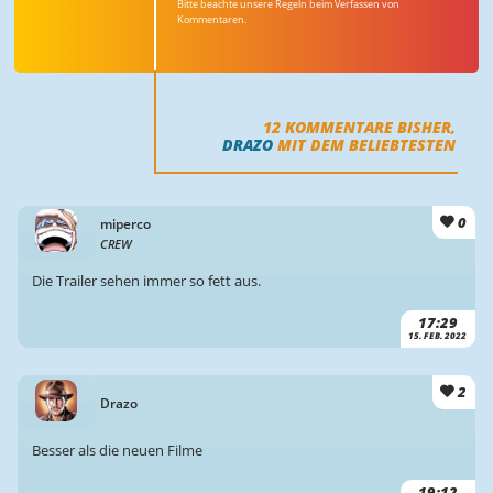
Bitte beachte unsere Regeln beim Verfassen von
Kommentaren.
12
KOMMENTARE BISHER,
DRAZO
MIT DEM BELIEBTESTEN
0
miperco
CREW
Die Trailer sehen immer so fett aus.
17:29
15. FEB. 2022
2
Drazo
Besser als die neuen Filme
19:12