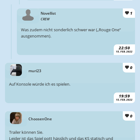
1
Novellist
CREW
Was zudem nicht sonderlich schwer war („Rouge One“
ausgenommen).
22:50
15. FEB. 2022
0
muri23
Auf Konsole würde ich es spielen.
19:59
15. FEB. 2022
0
ChoosenOne
Trailer können Sie.
Leider ist das Spiel pott hässlich und das KS statisch und