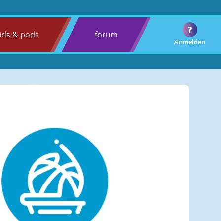
?
ids & pods
forum
Anmelden