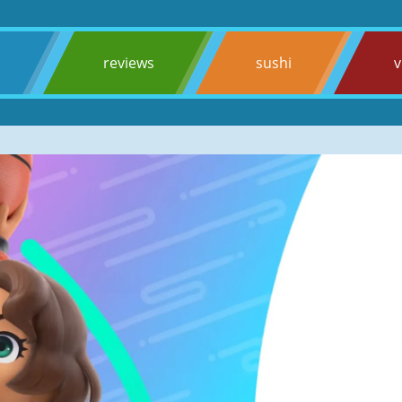
s
reviews
sushi
v