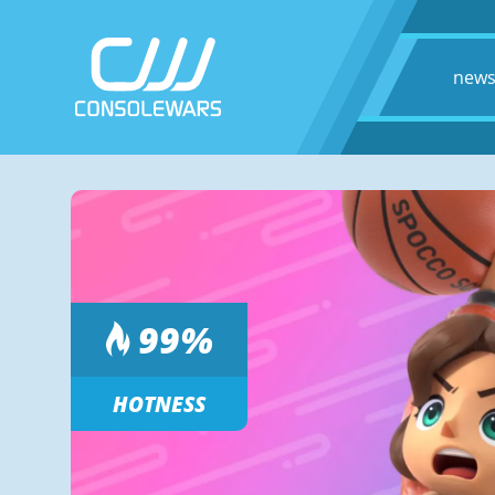
new
99
%
HOTNESS