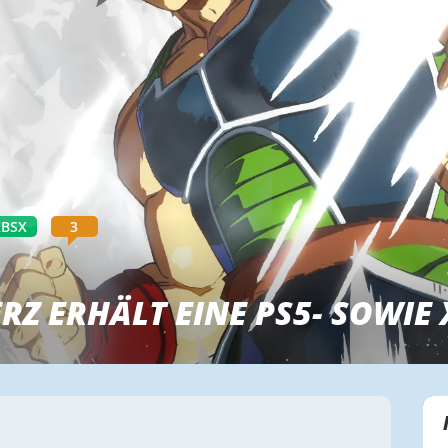
XBSX
3
RZ ERHÄLT EINE PS5- SOWIE