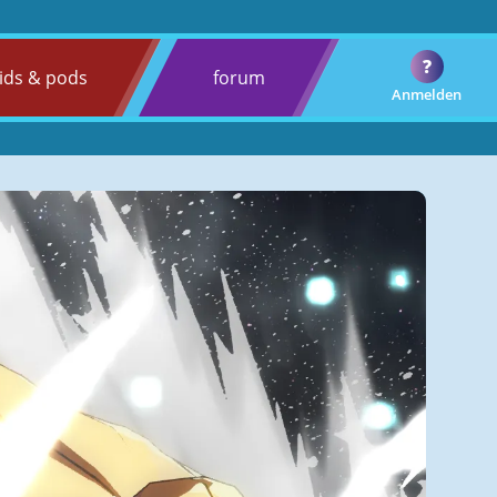
?
ids & pods
forum
Anmelden