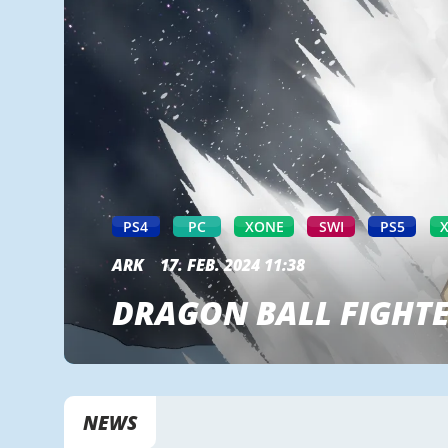
PS4
PC
XONE
SWI
PS5
ARK
17. FEB. 2024 11:38
DRAGON BALL FIGHTE
NEWS