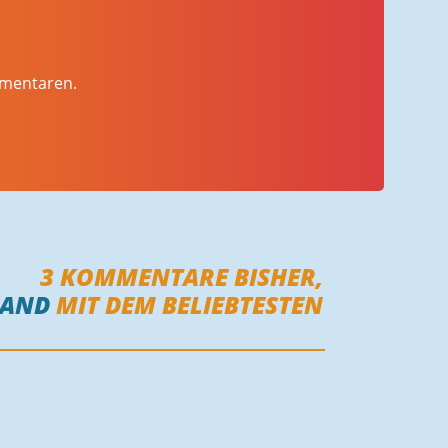
mmentaren.
3
KOMMENTARE BISHER,
MAND
MIT DEM BELIEBTESTEN