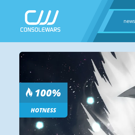
new
100
%
HOTNESS