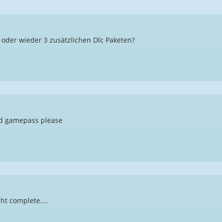
 oder wieder 3 zusätzlichen Dlc Paketen?
nd gamepass please
ht complete....