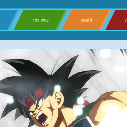
s
reviews
sushi
v