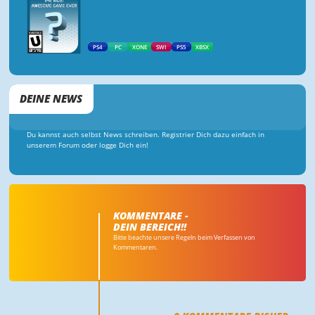
PS4
PC
XONE
SWI
PS5
XBSX
DEINE NEWS
Du kannst auch selbst News schreiben. Registrier Dich dazu einfach in
unserem Forum oder logge Dich ein!
KOMMENTARE -
DEIN BEREICH!!
Bitte beachte unsere Regeln beim Verfassen von
Kommentaren.