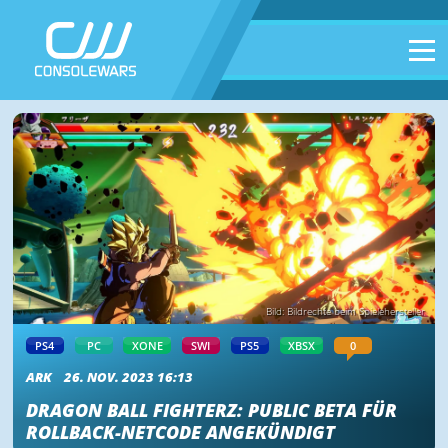
Bild: Bildrechte beim Spielehersteller
PS4
PC
XONE
SWI
PS5
XBSX
0
ARK
26. NOV. 2023 16:13
DRAGON BALL FIGHTERZ: PUBLIC BETA FÜR
ROLLBACK-NETCODE ANGEKÜNDIGT