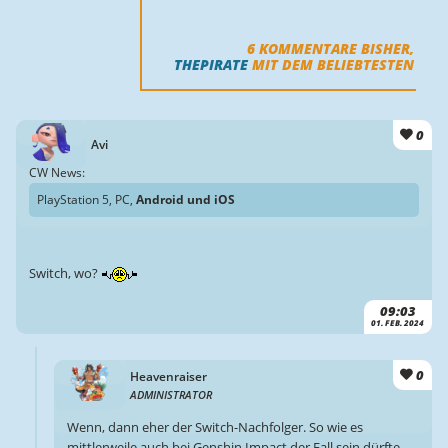
6
KOMMENTARE BISHER,
THEPIRATE
MIT DEM BELIEBTESTEN
0
Avi
CW News:
PlayStation 5, PC,
Android und iOS
Switch, wo?
09:03
01. FEB. 2024
0
Heavenraiser
ADMINISTRATOR
Wenn, dann eher der Switch-Nachfolger. So wie es
mittlerweile auch bei Genshin Impact der Fall sein dürfte.