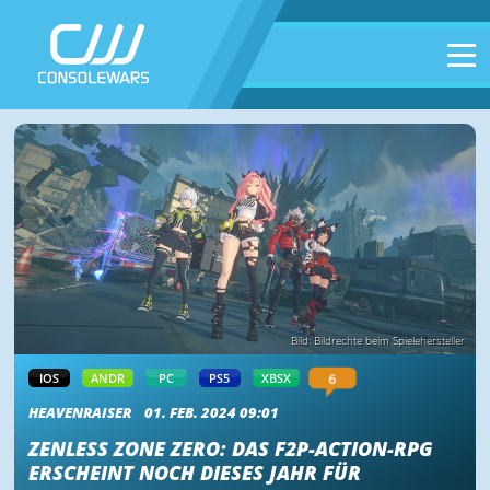
Bild: Bildrechte beim Spielehersteller
6
IOS
ANDR
PC
PS5
XBSX
HEAVENRAISER
01. FEB. 2024 09:01
ZENLESS ZONE ZERO: DAS F2P-ACTION-RPG
ERSCHEINT NOCH DIESES JAHR FÜR