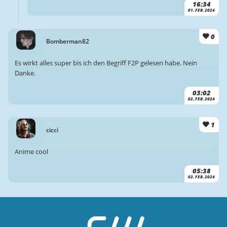
16:34
01. FEB. 2024
0
Bomberman82
Es wirkt alles super bis ich den Begriff F2P gelesen habe. Nein
Danke.
03:02
02. FEB. 2024
1
cicci
Anime cool
05:38
02. FEB. 2024