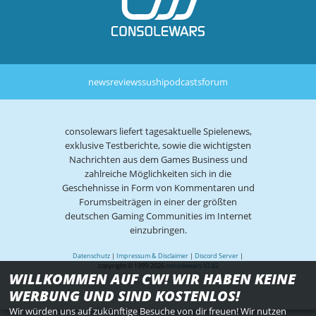
news
reviews
sushi
podcasts
forum
consolewars liefert tagesaktuelle Spielenews,
exklusive Testberichte, sowie die wichtigsten
Nachrichten aus dem Games Business und
zahlreiche Möglichkeiten sich in die
Geschehnisse in Form von Kommentaren und
Forumsbeiträgen in einer der größten
deutschen Gaming Communities im Internet
einzubringen.
Datenschutz
|
Impressum & Disclaimer
|
Discord Server
|
copyright © 1999-2026
consolewars V2.82
WILLKOMMEN AUF CW! WIR HABEN KEINE
WERBUNG UND SIND KOSTENLOS!
Wir würden uns auf zukünftige Besuche von dir freuen! Wir nutzen