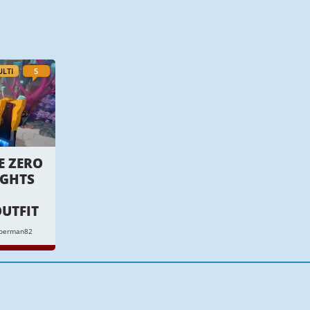
LTI
5
E ZERO
IGHTS
UTFIT
mberman82