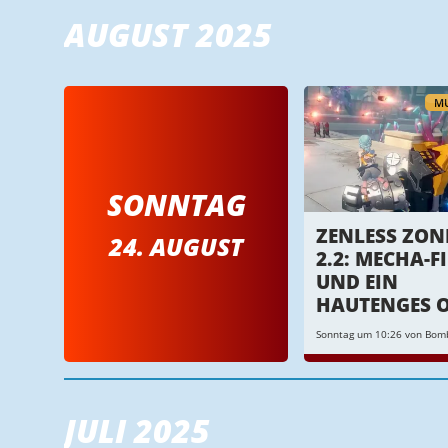
AUGUST 2025
MU
SONNTAG
ZENLESS ZON
24. AUGUST
2.2: MECHA-F
UND EIN
HAUTENGES O
Sonntag um 10:26 von Bo
JULI 2025