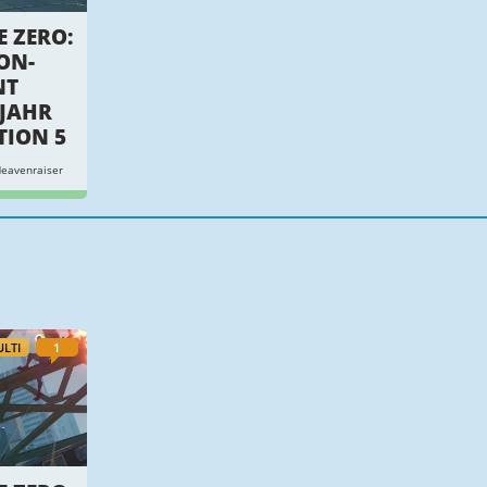
E ZERO:
ON-
NT
 JAHR
TION 5
eavenraiser
LTI
1