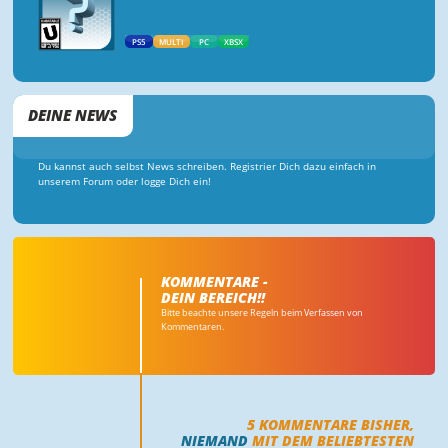
PS5
MULTI
PC
XBSX
DEINE NEWS
Du kannst auch selbst News schreiben. Registrier Dich dazu einfach in
unserem Forum oder logge Dich ein!
KOMMENTARE -
DEIN BEREICH!!
Bitte beachte unsere Regeln beim Verfassen von
Kommentaren.
5
KOMMENTARE BISHER,
NIEMAND
MIT DEM BELIEBTESTEN