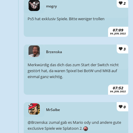
2
mogry
Ps5 hat exklusiv Spiele. Bitte weniger trollen
07:09
04. JUN. 2022
3
Brzenska
Merkwürdig das dich das zum Start der Switch nicht
gestört hat, da waren 5pixel bei BotW und MK8 auf
einmal ganz wichtig.
07:52
04. JUN. 2022
0
MrSalbe
@Brzenska: zumal gab es Mario ody und andere gute
exclusive Spiele wie Splatoon 2.