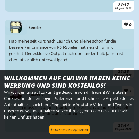
21:17
03. JUN. 2022
0
Bender
Hab meine seit kurz nach Launch und alleine schon für die
bessere Performance von PS4-Spielen hat sie sich für mich
gelohnt. Der exklusive Output nach über anderthalb Jahren ist
aber tatsächlich unterwältigend.
21:35
03. JUN. 2022
WILLKOMMEN AUF CW! WIR HABEN KEINE
WERBUNG UND SIND KOSTENLOS!
3
Wir würden uns auf zukünftige Besuche von dir freuen! Wir nutzen
RaideeN
Cookies, um deinen Login, Präferenzen und technische Aspekte deines
Aufenthalts zu speichern. Eingebettete Youtube-Videos und Tweets in
die slim muss her. dann ist die konsole endlich zuende entwickelt
unseren News und Inhalten setzen ihre eigenen Cookies auf die wir
und kaufbar. sofern sie... äh... kaufbar ist.
keinen Einfluss haben!
21:44
Cookies akzeptieren
03. JUN. 2022