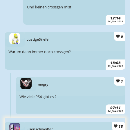
Und keinen crossgen mist.
12:14
04. JUN. 2022
0
LustigeStiefel
Warum dann immer noch crossgen?
18:08
03. JUN. 2022
1
mogry
Wie viele PS4 gibt es ?
07:11
04. JUN. 2022
18
Eisenschweißer