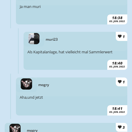
Ja man muri
18:38
03. JUN. 2022
1
muri23
Als Kapitalanlage, hat vielleicht mal Sammlerwert
18:40
03. JUN. 2022
1
mogry
Aha,und jetzt
18:41
03. JUN. 2022
3
mogry