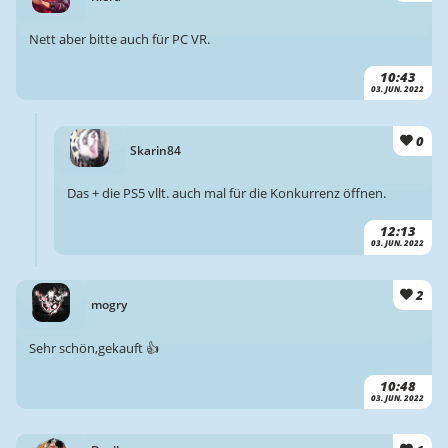
Nett aber bitte auch für PC VR.
10:43
03. JUN. 2022
0
Skarin84
Das + die PS5 vllt. auch mal für die Konkurrenz öffnen.
12:13
03. JUN. 2022
2
mogry
Sehr schön,gekauft 👍
10:48
03. JUN. 2022