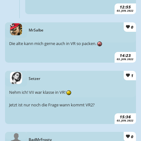
12:55
03. JUN. 2022
0
MrSalbe
Die alte kann mich gerne auch in VR so packen.
14:23
03. JUN. 2022
1
Setzer
Nehm ich! VII war klasse in VR!
Jetzt ist nur noch die Frage wann kommt VR2?
15:36
03. JUN. 2022
0
BadMrFrosty