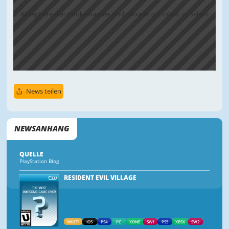
Akzeptiere den Cookiebanner und reloade um Inhalt zu sehen
News teilen
NEWSANHANG
QUELLE
PlayStation Blog
RESIDENT EVIL VILLAGE
MULTI
IOS
PS4
PC
XONE
SWI
PS5
XBSX
SW2