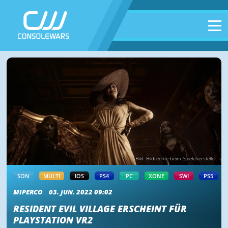
Bild: Bildrechte beim Spielehersteller
SON
MULTI
IOS
PS4
PC
XONE
SWI
PS5
MIPERCO
03. JUN. 2022 09:02
RESIDENT EVIL VILLAGE ERSCHEINT FÜR
PLAYSTATION VR2