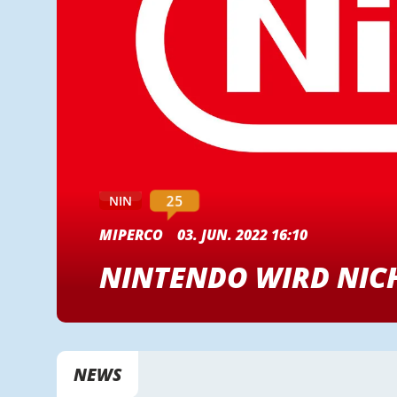
25
NIN
MIPERCO
03. JUN. 2022 16:10
NINTENDO WIRD NIC
NEWS