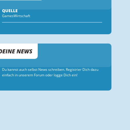
QUELLE
GamesWirtschaft
DEINE NEWS
Du kannst auch selbst News schreiben. Registrier Dich dazu
einfach in unserem Forum oder logge Dich ein!