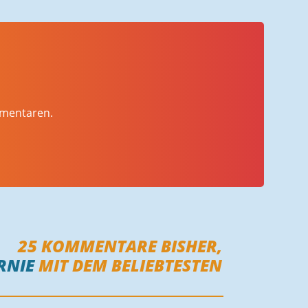
mmentaren.
25
KOMMENTARE BISHER,
RNIE
MIT DEM BELIEBTESTEN