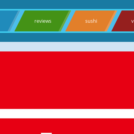
s
reviews
sushi
v