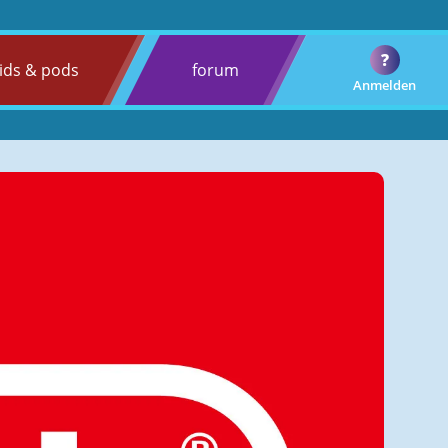
?
ids & pods
forum
Anmelden