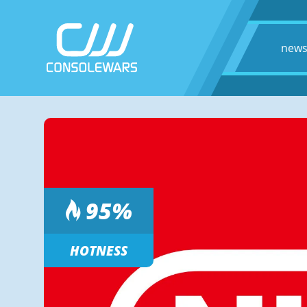
new
95
%
HOTNESS