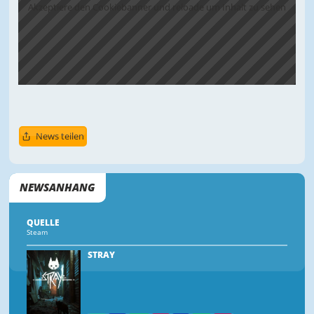
Akzeptiere den Cookiebanner und reloade um Inhalt zu sehen
News teilen
NEWSANHANG
QUELLE
Steam
STRAY