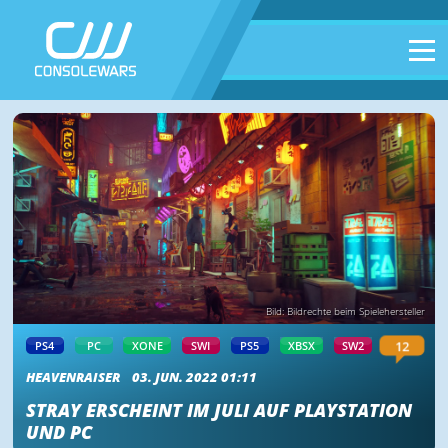
Bild: Bildrechte beim Spielehersteller
12
PS4
PC
XONE
SWI
PS5
XBSX
SW2
HEAVENRAISER
03. JUN. 2022 01:11
STRAY ERSCHEINT IM JULI AUF PLAYSTATION
UND PC