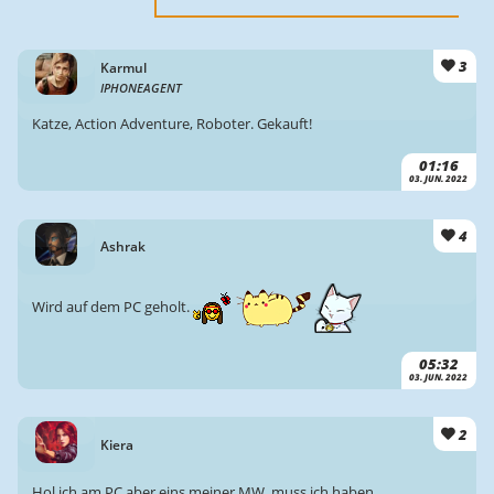
3
Karmul
IPHONEAGENT
Katze, Action Adventure, Roboter. Gekauft!
01:16
03. JUN. 2022
4
Ashrak
Wird auf dem PC geholt.
05:32
03. JUN. 2022
2
Kiera
Hol ich am PC aber eins meiner MW, muss ich haben