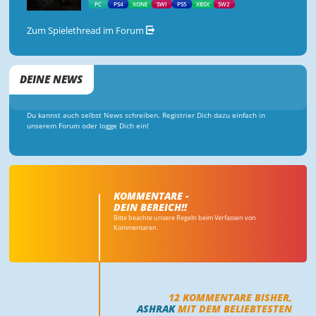
PC
PS4
XONE
SWI
PS5
XBSX
SW2
Zum Spielethread im Forum
DEINE NEWS
Du kannst auch selbst News schreiben. Registrier Dich dazu einfach in
unserem Forum oder logge Dich ein!
KOMMENTARE -
DEIN BEREICH!!
Bitte beachte unsere Regeln beim Verfassen von
Kommentaren.
12
KOMMENTARE BISHER,
ASHRAK
MIT DEM BELIEBTESTEN