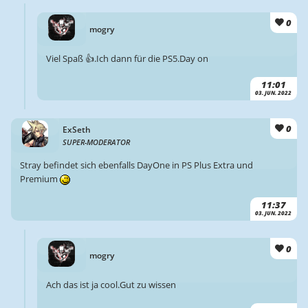
0
mogry
Viel Spaß 👍.Ich dann für die PS5.Day on
11:01
03. JUN. 2022
0
ExSeth
SUPER-MODERATOR
Stray befindet sich ebenfalls DayOne in PS Plus Extra und
Premium
11:37
03. JUN. 2022
0
mogry
Ach das ist ja cool.Gut zu wissen