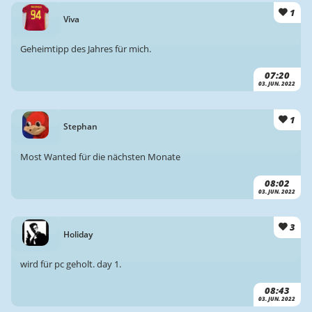
1
Viva
Geheimtipp des Jahres für mich.
07:20
03. JUN. 2022
1
Stephan
Most Wanted für die nächsten Monate
08:02
03. JUN. 2022
3
Holiday
wird für pc geholt. day 1.
08:43
03. JUN. 2022