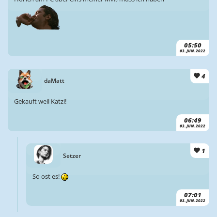
05:50
03. JUN. 2022
4
daMatt
Gekauft weil Katzi!
06:49
03. JUN. 2022
1
Setzer
So ost es!
07:01
03. JUN. 2022