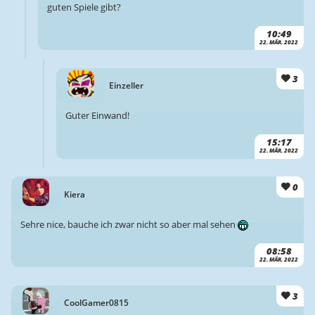
guten Spiele gibt?
10:49
22. MÄR. 2022
3
Einzeller
Guter Einwand!
15:17
22. MÄR. 2022
0
Kiera
Sehre nice, bauche ich zwar nicht so aber mal sehen
08:58
22. MÄR. 2022
3
CoolGamer0815