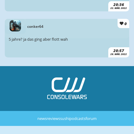
20:36
22. MÄR. 2022
0
conker64
5 jahre? ja das ging aber flott wah
20:57
28. MÄR. 2022
news
reviews
sushi
podcasts
forum