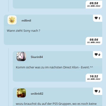
09:58
22. MÄR. 2022
1
millimil
Wann zieht Sony nach ?
08:56
22. MÄR. 2022
0
Skarin84
Komm sicher was zu im nächsten Direct Klon - Event.^^
10:32
22. MÄR. 2022
3
onilink82
wozu brauchst du auf der PS5 Gruppen, wo es noch keine