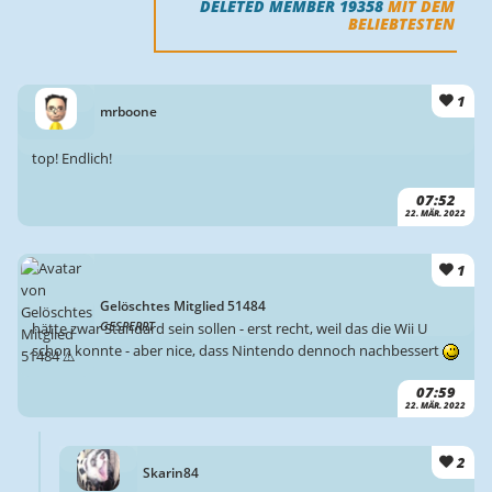
DELETED MEMBER 19358
MIT DEM
BELIEBTESTEN
1
mrboone
top! Endlich!
07:52
22. MÄR. 2022
1
Gelöschtes Mitglied 51484
GESPERRT
hätte zwar Standard sein sollen - erst recht, weil das die Wii U
schon konnte - aber nice, dass Nintendo dennoch nachbessert
07:59
22. MÄR. 2022
2
Skarin84