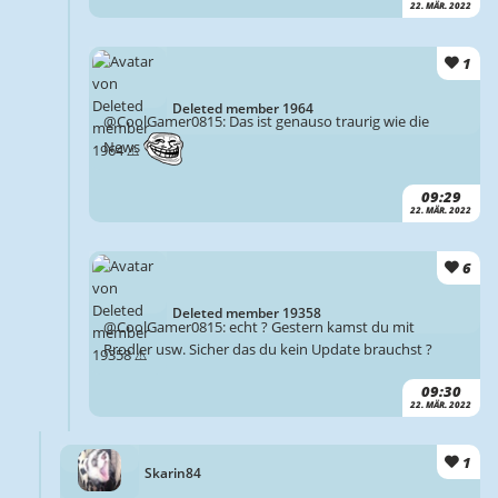
22. MÄR. 2022
1
Deleted member 1964
@CoolGamer0815: Das ist genauso traurig wie die
News
09:29
22. MÄR. 2022
6
Deleted member 19358
@CoolGamer0815: echt ? Gestern kamst du mit
Rrodler usw. Sicher das du kein Update brauchst ?
09:30
22. MÄR. 2022
1
Skarin84