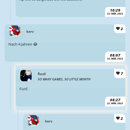
10:29
22. MÄR. 2022
2
kerv
Nach 4 Jahren 😂
08:07
22. MÄR. 2022
7
Revil
SO MANY GAMES, SO LITTLE MONTH
Fünf.
08:27
22. MÄR. 2022
2
kerv