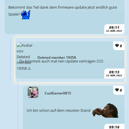
Bekommt das Teil dank dem firmware update jetzt endlich gute
Spiele?
09:11
22. MÄR. 2022
8
Deleted member 19358
Du könntest auch mal nen Update vertragen 🤷🏻‍♂️
09:13
22. MÄR. 2022
0
CoolGamer0815
Ich bin schon auf dem neusten Stand
09:16