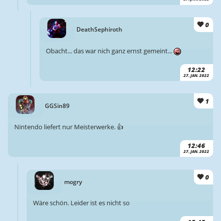
0
DeathSephiroth
Obacht... das war nich ganz ernst gemeint...
12:22
27. JAN. 2022
1
GGSin89
Nintendo liefert nur Meisterwerke. 👍
12:46
27. JAN. 2022
0
mogry
Wäre schön. Leider ist es nicht so