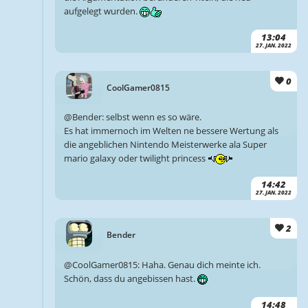
aufgelegt wurden.
13:04
27. JAN. 2022
0
CoolGamer0815
@Bender: selbst wenn es so wäre.
Es hat immernoch im Welten ne bessere Wertung als
die angeblichen Nintendo Meisterwerke ala Super
mario galaxy oder twilight princess
14:42
27. JAN. 2022
2
Bender
@CoolGamer0815: Haha. Genau dich meinte ich.
Schön, dass du angebissen hast.
14:48