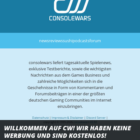
news
reviews
sushi
podcasts
forum
consolewars liefert tagesaktuelle Spielenews,
exklusive Testberichte, sowie die wichtigsten
Nachrichten aus dem Games Business und
zahlreiche Möglichkeiten sich in die
Geschehnisse in Form von Kommentaren und
Forumsbeiträgen in einer der größten
deutschen Gaming Communities im Internet
einzubringen.
Datenschutz
|
Impressum & Disclaimer
|
Discord Server
|
copyright © 1999-2026
consolewars V2.82
WILLKOMMEN AUF CW! WIR HABEN KEINE
WERBUNG UND SIND KOSTENLOS!