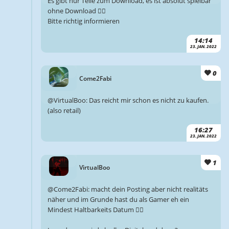
Es gibt nur Teile zum Download, es ist absolut spielbar
ohne Download 🤷‍♂️
Bitte richtig informieren
14:14
23. JAN. 2022
0
Come2Fabi
@VirtualBoo: Das reicht mir schon es nicht zu kaufen.
(also retail)
16:27
23. JAN. 2022
1
VirtualBoo
@Come2Fabi: macht dein Posting aber nicht realitäts
näher und im Grunde hast du als Gamer eh ein
Mindest Haltbarkeits Datum 🤷‍♂️