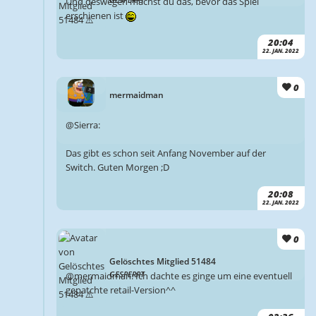
Und deswegen machst du das, bevor das Spiel
erschienen ist
20:04
22. JAN. 2022
0
mermaidman
@Sierra:
Das gibt es schon seit Anfang November auf der
Switch. Guten Morgen ;D
20:08
22. JAN. 2022
0
Gelöschtes Mitglied 51484
GESPERRT
@mermaidman: Ich dachte es ginge um eine eventuell
gepatchte retail-Version^^