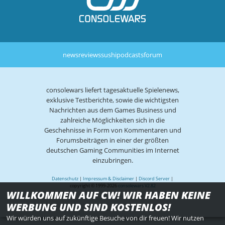
news
reviews
sushi
podcasts
forum
consolewars liefert tagesaktuelle Spielenews,
exklusive Testberichte, sowie die wichtigsten
Nachrichten aus dem Games Business und
zahlreiche Möglichkeiten sich in die
Geschehnisse in Form von Kommentaren und
Forumsbeiträgen in einer der größten
deutschen Gaming Communities im Internet
einzubringen.
Datenschutz
|
Impressum & Disclaimer
|
Discord Server
|
copyright © 1999-2026
consolewars V2.82
WILLKOMMEN AUF CW! WIR HABEN KEINE
WERBUNG UND SIND KOSTENLOS!
Wir würden uns auf zukünftige Besuche von dir freuen! Wir nutzen