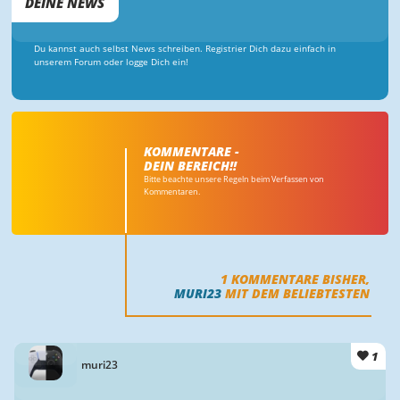
DEINE NEWS
Du kannst auch selbst News schreiben. Registrier Dich dazu einfach in
unserem Forum oder logge Dich ein!
KOMMENTARE -
DEIN BEREICH!!
Bitte beachte unsere Regeln beim Verfassen von
Kommentaren.
1
KOMMENTARE BISHER,
MURI23
MIT DEM BELIEBTESTEN
1
muri23