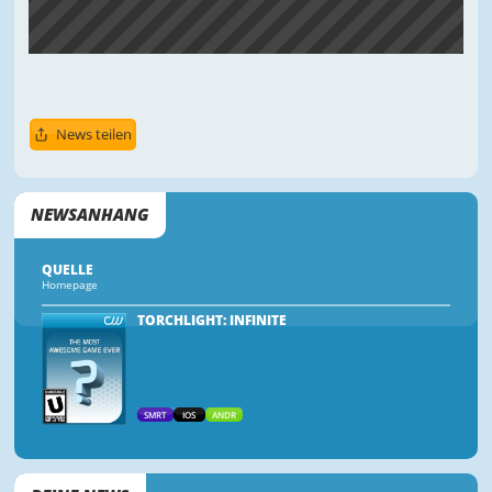
News teilen
NEWSANHANG
QUELLE
Homepage
TORCHLIGHT: INFINITE
SMRT
IOS
ANDR