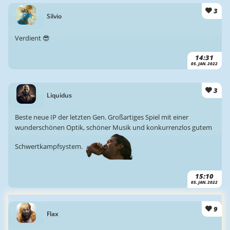
3
Silvio
Verdient 😎
14:31
05. JAN. 2022
3
Liquidus
Beste neue IP der letzten Gen. Großartiges Spiel mit einer
wunderschönen Optik, schöner Musik und konkurrenzlos gutem
Schwertkampfsystem.
15:10
05. JAN. 2022
9
Flax