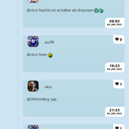
@cicci: Nachts ist es kälter als draussen
08:02
06. JAN. 2022
0
zzz79
@cicci: Nein
10:23
06. JAN. 2022
1
cicci
@OhKimiBoy: jap
21:33
06. JAN. 2022
1