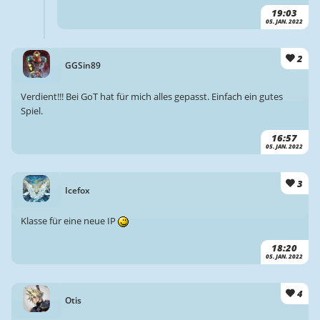
19:03
05. JAN. 2022
2
GGSin89
Verdient!!! Bei GoT hat für mich alles gepasst. Einfach ein gutes
Spiel.
16:57
05. JAN. 2022
3
Icefox
Klasse für eine neue IP
18:20
05. JAN. 2022
4
Otis