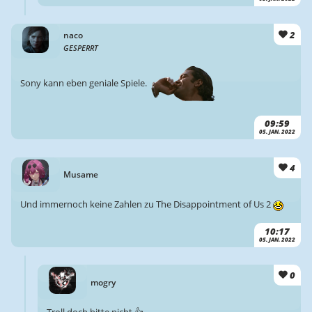
2
naco
GESPERRT
Sony kann eben geniale Spiele.
09:59
05. JAN. 2022
4
Musame
Und immernoch keine Zahlen zu The Disappointment of Us 2
10:17
05. JAN. 2022
0
mogry
Troll doch bitte nicht 👍