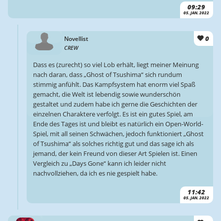
09:29
05. JAN. 2022
0
Novellist
CREW
Dass es (zurecht) so viel Lob erhält, liegt meiner Meinung
nach daran, dass „Ghost of Tsushima“ sich rundum
stimmig anfühlt. Das Kampfsystem hat enorm viel Spaß
gemacht, die Welt ist lebendig sowie wunderschön
gestaltet und zudem habe ich gerne die Geschichten der
einzelnen Charaktere verfolgt. Es ist ein gutes Spiel, am
Ende des Tages ist und bleibt es natürlich ein Open-World-
Spiel, mit all seinen Schwächen, jedoch funktioniert „Ghost
of Tsushima“ als solches richtig gut und das sage ich als
jemand, der kein Freund von dieser Art Spielen ist. Einen
Vergleich zu „Days Gone“ kann ich leider nicht
nachvollziehen, da ich es nie gespielt habe.
11:42
05. JAN. 2022