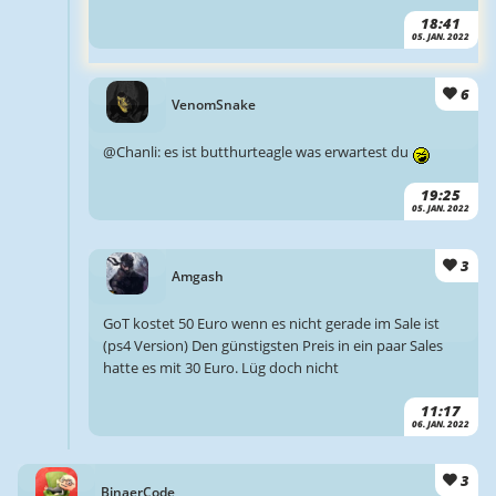
18:41
05. JAN. 2022
6
VenomSnake
@Chanli: es ist butthurteagle was erwartest du
19:25
05. JAN. 2022
3
Amgash
GoT kostet 50 Euro wenn es nicht gerade im Sale ist
(ps4 Version) Den günstigsten Preis in ein paar Sales
hatte es mit 30 Euro. Lüg doch nicht
11:17
06. JAN. 2022
3
BinaerCode