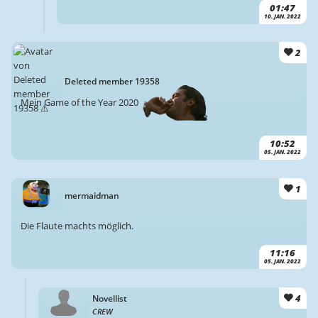
01:47
10. JAN. 2022
2
Deleted member 19358
Mein Game of the Year 2020
10:52
05. JAN. 2022
1
mermaidman
Die Flaute machts möglich.
11:16
05. JAN. 2022
4
Novellist
CREW