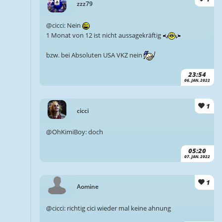
zzz79
@cicci: Nein
1 Monat von 12 ist nicht aussagekräftig
bzw. bei Absoluten USA VKZ nein
23:54
06. JAN. 2022
1
cicci
@OhKimiBoy: doch
05:20
07. JAN. 2022
1
Aomine
@cicci: richtig cici wieder mal keine ahnung