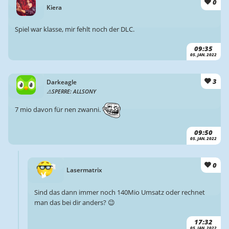
0
Kiera
Spiel war klasse, mir fehlt noch der DLC.
09:35
05. JAN. 2022
3
Darkeagle
SPERRE: ALLSONY
7 mio davon für nen zwanni.
09:50
05. JAN. 2022
0
Lasermatrix
Sind das dann immer noch 140Mio Umsatz oder rechnet
man das bei dir anders? 😉
17:32
05. JAN. 2022