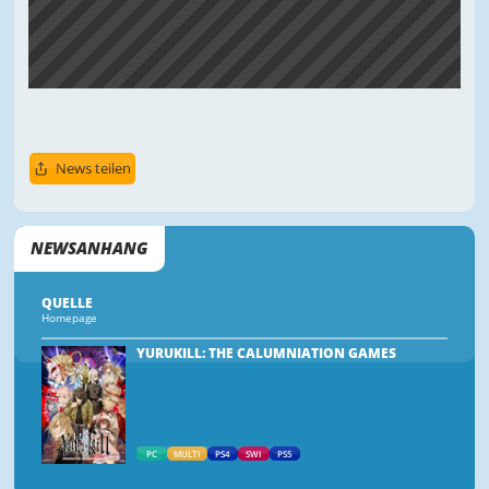
News teilen
NEWSANHANG
QUELLE
Homepage
YURUKILL: THE CALUMNIATION GAMES
PC
MULTI
PS4
SWI
PS5