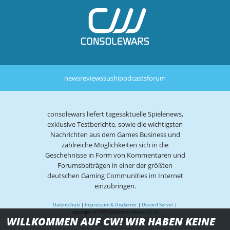
news
reviews
sushi
podcasts
forum
consolewars liefert tagesaktuelle Spielenews,
exklusive Testberichte, sowie die wichtigsten
Nachrichten aus dem Games Business und
zahlreiche Möglichkeiten sich in die
Geschehnisse in Form von Kommentaren und
Forumsbeiträgen in einer der größten
deutschen Gaming Communities im Internet
einzubringen.
Datenschutz
|
Impressum & Disclaimer
|
Discord Server
|
copyright © 1999-2026
consolewars V2.82
WILLKOMMEN AUF CW! WIR HABEN KEINE