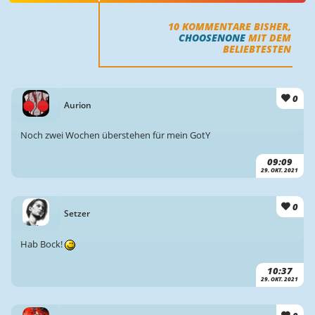
10
KOMMENTARE BISHER,
CHOOSENONE
MIT DEM
BELIEBTESTEN
0
Aurion
Noch zwei Wochen überstehen für mein GotY
09:09
29. OKT. 2021
0
Setzer
Hab Bock!
10:37
29. OKT. 2021