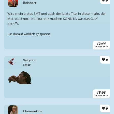
0
Reinhart
Wird mein erstes SMT und auch der letzte Titel in diesem Jahr, der
Metroid 5 noch Konkurrenz machen KÖNNTE, was das GotY
betrifft.
Bin darauf wirklich gespannt.
12:44
29. OKT. 2021
0
Valcyrion
CREW
15:08
29. OKT. 2021
0
ChoosenOne