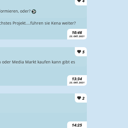
4
formieren, oder?
hstes Projekt....führen sie Kena weiter?
10:46
23. OKT. 2021
5
rn oder Media Markt kaufen kann gibt es
13:34
23. OKT. 2021
2
14:25