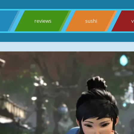
s
reviews
sushi
v