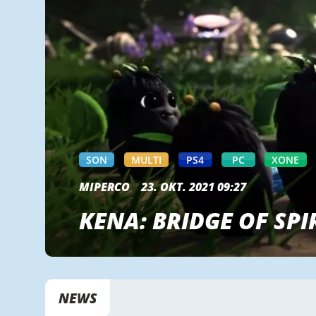
SON
MULTI
PS4
PC
XONE
MIPERCO
23. OKT. 2021 09:27
KENA: BRIDGE OF SPI
NEWS