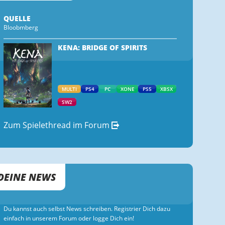
QUELLE
Bloobmberg
KENA: BRIDGE OF SPIRITS
MULTI
PS4
PC
XONE
PS5
XBSX
SW2
Zum Spielethread im Forum
DEINE NEWS
Du kannst auch selbst News schreiben. Registrier Dich dazu
einfach in unserem Forum oder logge Dich ein!