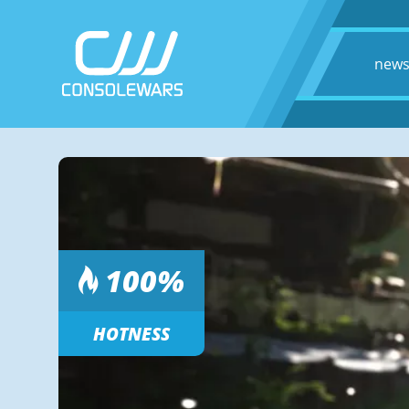
new
100
%
HOTNESS