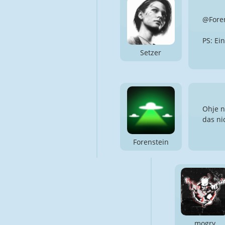
@Foren
PS: Ei
Setzer
Ohje n
das ni
Forenstein
mogry