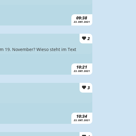
09:38
23. OKT. 2021
2
t am 19. November? Wieso steht im Text
10:21
23. OKT. 2021
3
10:34
23. OKT. 2021