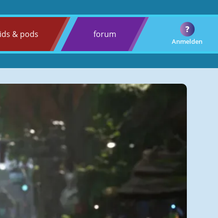
?
ids & pods
forum
Anmelden