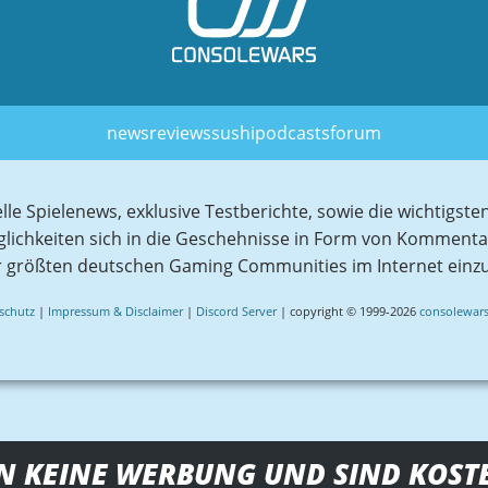
news
reviews
sushi
podcasts
forum
elle Spielenews, exklusive Testberichte, sowie die wichtig
glichkeiten sich in die Geschehnisse in Form von Komment
r größten deutschen Gaming Communities im Internet einz
schutz
|
Impressum & Disclaimer
|
Discord Server
| copyright © 1999-2026
consolewars
N KEINE WERBUNG UND SIND KOST