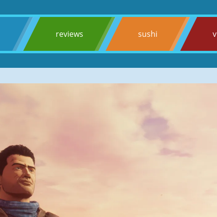
s
reviews
sushi
v