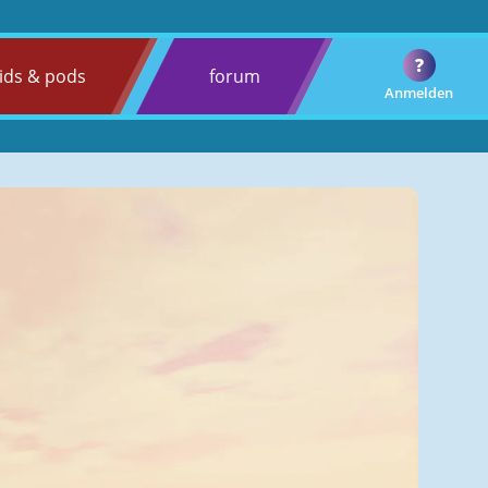
?
ids & pods
forum
Anmelden