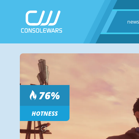
new
76
%
HOTNESS