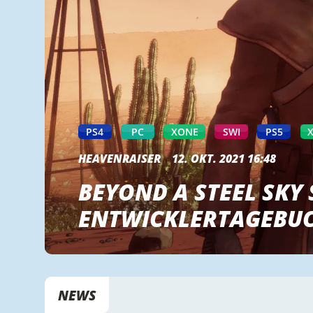
PS4
PC
XONE
SWI
PS5
HEAVENRAISER
12. OKT. 2021 16:48
BEYOND A STEEL SKY 
ENTWICKLERTAGEBU
NEWS