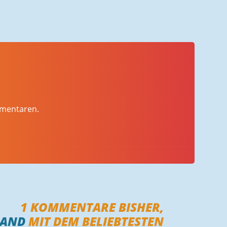
mmentaren.
1
KOMMENTARE BISHER,
MAND
MIT DEM BELIEBTESTEN