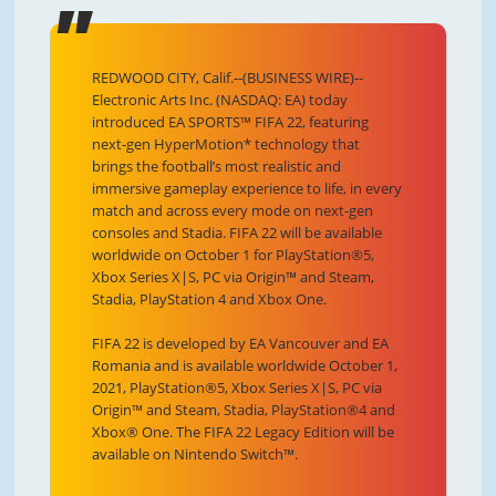
REDWOOD CITY, Calif.--(BUSINESS WIRE)--
Electronic Arts Inc. (NASDAQ: EA) today
introduced EA SPORTS™ FIFA 22, featuring
next-gen HyperMotion* technology that
brings the football’s most realistic and
immersive gameplay experience to life, in every
match and across every mode on next-gen
consoles and Stadia. FIFA 22 will be available
worldwide on October 1 for PlayStation®5,
Xbox Series X|S, PC via Origin™ and Steam,
Stadia, PlayStation 4 and Xbox One.
FIFA 22 is developed by EA Vancouver and EA
Romania and is available worldwide October 1,
2021, PlayStation®5, Xbox Series X|S, PC via
Origin™ and Steam, Stadia, PlayStation®4 and
Xbox® One. The FIFA 22 Legacy Edition will be
available on Nintendo Switch™.