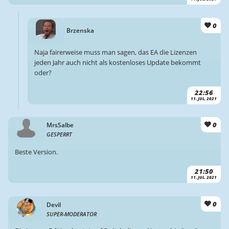
0
Brzenska
Naja fairerweise muss man sagen, das EA die Lizenzen
jeden Jahr auch nicht als kostenloses Update bekommt
oder?
22:56
11. JUL. 2021
0
MrsSalbe
GESPERRT
Beste Version.
21:50
11. JUL. 2021
0
Devil
SUPER-MODERATOR