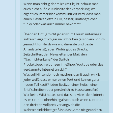
Wenn man richtig dähmlich (mit h) ist, schaut man
auch nicht auf die Rückseite der Verpackung, wo
eigentlich immer klar kommuiniziert wird, dass man
einen Klassiker jetzt in HD, besser, umfangreicher,
funky oder was auch immer bekommt...
Über den Unfug 'nicht jeder ist im Forum unterwegs'
sollte ich eigentlich gar nix schreiben (als ob ein Forum,
gemacht für Nerds wie wir, die erste und beste
Anlaufstelle ist), aber: Wofür gibt es Directs,
Zeitschriften, den Newsletter per Mail, den
"Nachrichtenkanal" der Switch,
Produktbeschreibungen im eShop, Youtube oder das
verdammte Internet an sich?
Was soll Nintendo noch machen, damit auch wirklich
jeder weiß, dass er nur einen Port und keinen ganz
neuen Teil kauft? Jeden Besitzer einer Switch einen
Brief schreiben oder persönlich zu Hause anrufen?
Wer keine WiiU hatte, -und das sind viele- dem könnte
es im Grunde ohnehin egal sein, auch wenn Nintendo
den dreisten Vollpreis verlangt, da die
Wahrscheinlichkeit groß ist, das Game nie gezockt zu