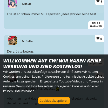
1
KrieSie
Fifa ist eh schon immer Müll gewesen. Jedes Jahr der selbe Mist.
00:11
12. JUL. 2021
0
MrSalbe
Der größte betrug.
WILLKOMMEN AUF CW! WIR HABEN KEINE
01:11
12. JUL. 2021
WERBUNG UND SIND KOSTENLOS!
Wir würden uns auf zukünftige Besuche von dir freuen! Wir nutzen
0
Cookies, um deinen Login, Präferenzen und technische Aspekte deines
Skarin84
Aufenthalts zu speichern. Eingebettete Youtube-Videos und Tweets in
unseren News und Inhalten setzen ihre eigenen Cookies auf die wir
Ist bei EA nicht jedes Fifa, Legacy...
keinen Einfluss haben!
Aber man merkt das sich hier nicht wirklich viel getan hat, trotz
Cookies akzeptieren
der letzten Ankündigung auf der Seite, nuja...