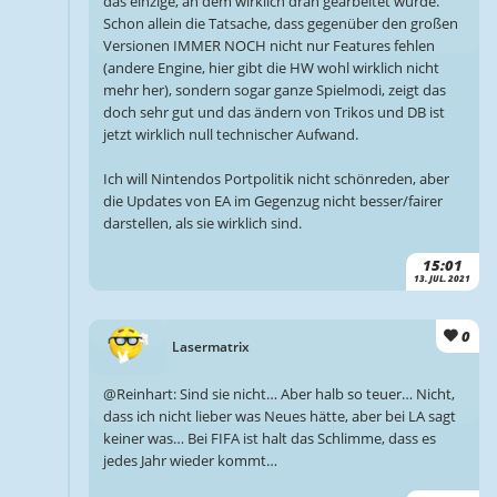
das einzige, an dem wirklich dran gearbeitet wurde.
Schon allein die Tatsache, dass gegenüber den großen
Versionen IMMER NOCH nicht nur Features fehlen
(andere Engine, hier gibt die HW wohl wirklich nicht
mehr her), sondern sogar ganze Spielmodi, zeigt das
doch sehr gut und das ändern von Trikos und DB ist
jetzt wirklich null technischer Aufwand.
Ich will Nintendos Portpolitik nicht schönreden, aber
die Updates von EA im Gegenzug nicht besser/fairer
darstellen, als sie wirklich sind.
15:01
13. JUL. 2021
0
Lasermatrix
@Reinhart: Sind sie nicht… Aber halb so teuer… Nicht,
dass ich nicht lieber was Neues hätte, aber bei LA sagt
keiner was… Bei FIFA ist halt das Schlimme, dass es
jedes Jahr wieder kommt…