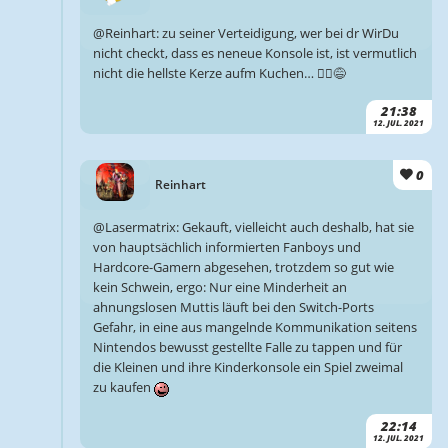
@Reinhart: zu seiner Verteidigung, wer bei dr WirDu
nicht checkt, dass es neneue Konsole ist, ist vermutlich
nicht die hellste Kerze aufm Kuchen… 🤷‍♂️😅
21:38
12. JUL. 2021
0
Reinhart
@Lasermatrix: Gekauft, vielleicht auch deshalb, hat sie
von hauptsächlich informierten Fanboys und
Hardcore-Gamern abgesehen, trotzdem so gut wie
kein Schwein, ergo: Nur eine Minderheit an
ahnungslosen Muttis läuft bei den Switch-Ports
Gefahr, in eine aus mangelnde Kommunikation seitens
Nintendos bewusst gestellte Falle zu tappen und für
die Kleinen und ihre Kinderkonsole ein Spiel zweimal
zu kaufen
22:14
12. JUL. 2021