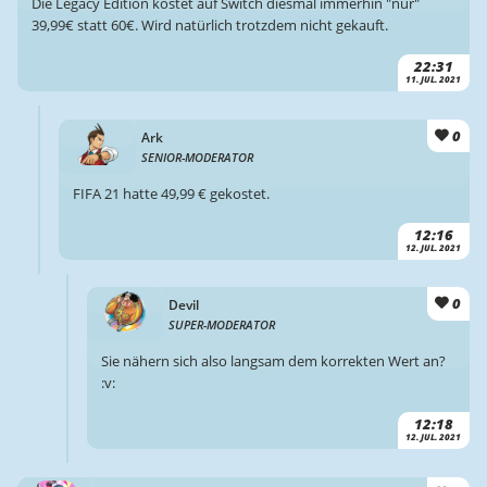
Die Legacy Edition kostet auf Switch diesmal immerhin "nur"
39,99€ statt 60€. Wird natürlich trotzdem nicht gekauft.
22:31
11. JUL. 2021
0
Ark
SENIOR-MODERATOR
FIFA 21 hatte 49,99 € gekostet.
12:16
12. JUL. 2021
0
Devil
SUPER-MODERATOR
Sie nähern sich also langsam dem korrekten Wert an?
:v:
12:18
12. JUL. 2021