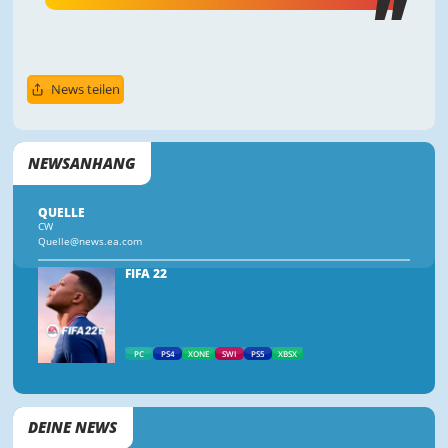
News teilen
NEWSANHANG
QUELLE
CW
Quelle@news.ea.com
FIFA 22
PC
PS4
XONE
SWI
PS5
XBSX
DEINE NEWS