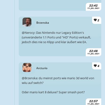
22:42
11. JUL. 2021
2
Brzenska
@Nerocy: Das Nintendo nur Legacy Edition's
(unveränderte 1:1 Ports und "HD" Ports) verkauft,
jedoch dies nie so Klipp und klar äußert wie EA.
22:48
11. JUL. 2021
4
Arcturio
@Brzenska: du meinst ports wie mario 3d world von
wiiu auf switch?
Oder mario kart 8 deluxe? Super smash port?
22:57
11. JUL. 2021