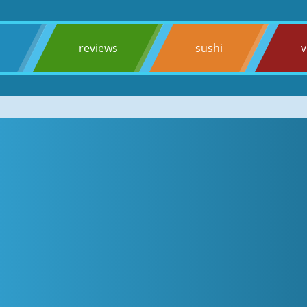
s
reviews
sushi
v