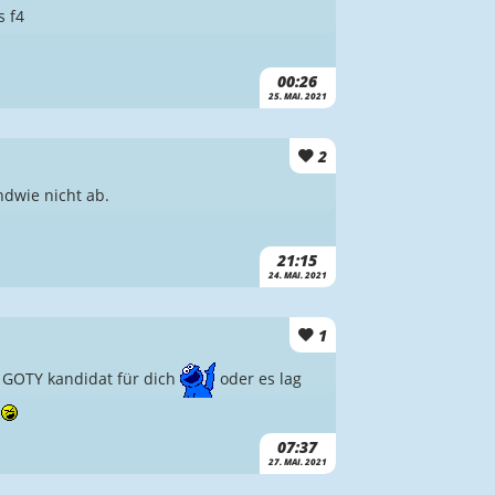
s f4
00:26
25. MAI. 2021
2
ndwie nicht ab.
21:15
24. MAI. 2021
1
h GOTY kandidat für dich
oder es lag
07:37
27. MAI. 2021