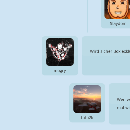
Slaydom
Wird sicher Box exkl
mogry
Wen wu
mal wi
tuffi2k