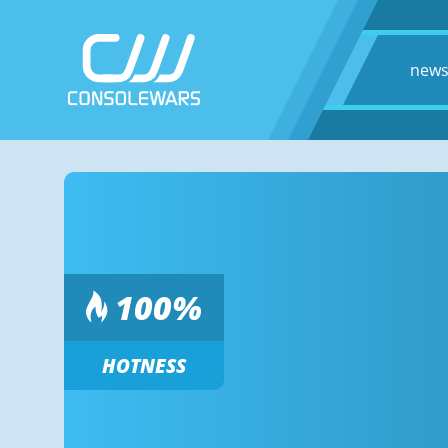
new
100
%
HOTNESS