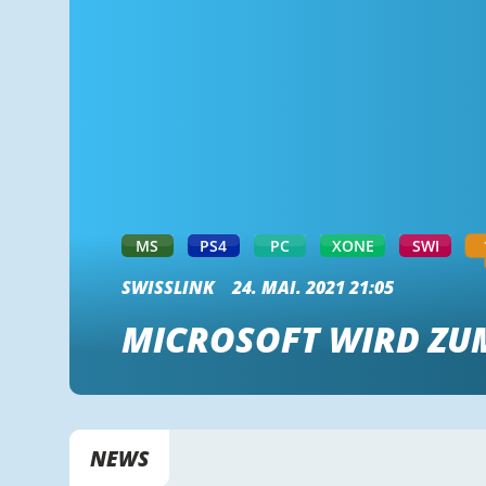
MS
PS4
PC
XONE
SWI
SWISSLINK
24. MAI. 2021 21:05
MICROSOFT WIRD ZU
NEWS