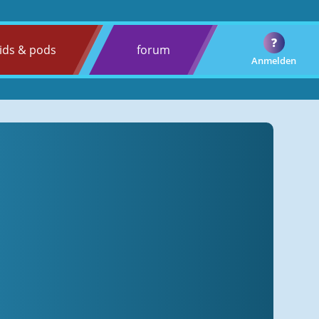
?
ids & pods
forum
Anmelden