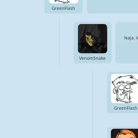
GreenFlash
Naja. 
VenomSnake
GreenFlash