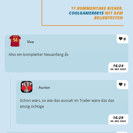
11
KOMMENTARE BISHER,
COOLGAMER0815
MIT DEM
BELIEBTESTEN
0
Viva
Also ein kompletter Neuanfang 👍
16:24
08. DEZ. 2020
1
Aurion
Schön wärs, so wie das aussah im Trailer wäre das das
einzig richtige
16:29
08. DEZ. 2020