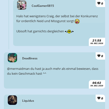
0
CoolGamer0815
Halo hat wenigstens Craig, der selbst bei der Konkurrenz
für ordentlich Neid und Missgunst sorgt
Ubisoft hat garnichts dergleichen
21:58
08. DEZ. 2020
0
Deadliness
@mermaidman du hast ja auch mehr als einmal bewiesen, dass
du kein Geschmack hast ^^
06:02
09. DEZ. 2020
0
Liquidus