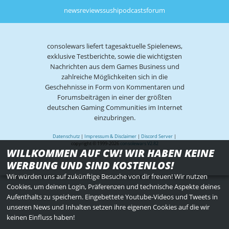
news
reviews
sushi
podcasts
forum
consolewars liefert tagesaktuelle Spielenews,
exklusive Testberichte, sowie die wichtigsten
Nachrichten aus dem Games Business und
zahlreiche Möglichkeiten sich in die
Geschehnisse in Form von Kommentaren und
Forumsbeiträgen in einer der größten
deutschen Gaming Communities im Internet
einzubringen.
Datenschutz
|
Impressum & Disclaimer
|
Discord Server
|
copyright © 1999-2026
consolewars V2.82
WILLKOMMEN AUF CW! WIR HABEN KEINE
WERBUNG UND SIND KOSTENLOS!
Wir würden uns auf zukünftige Besuche von dir freuen! Wir nutzen
Cookies, um deinen Login, Präferenzen und technische Aspekte deines
Aufenthalts zu speichern. Eingebettete Youtube-Videos und Tweets in
unseren News und Inhalten setzen ihre eigenen Cookies auf die wir
keinen Einfluss haben!