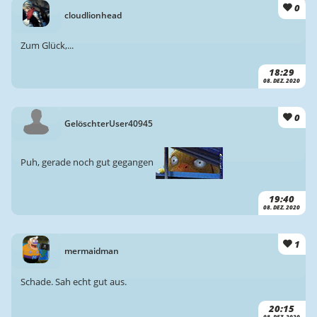
0
cloudlionhead
Zum Glück,...
18:29
08. DEZ. 2020
0
GelöschterUser40945
Puh, gerade noch gut gegangen
19:40
08. DEZ. 2020
1
mermaidman
Schade. Sah echt gut aus.
20:15
08. DEZ. 2020