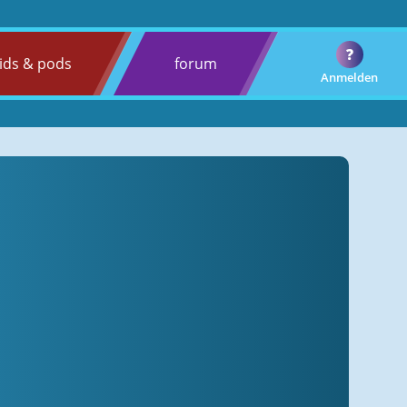
?
ids & pods
forum
Anmelden