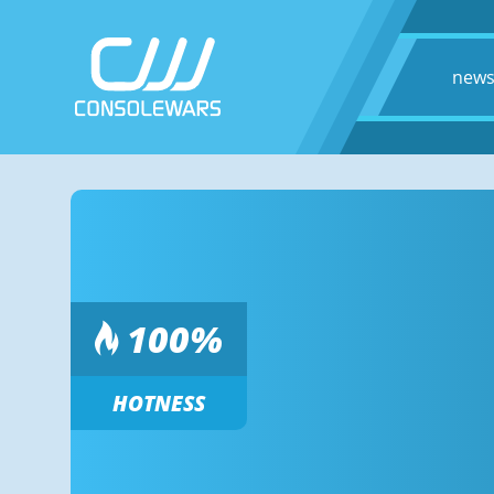
new
100
%
HOTNESS