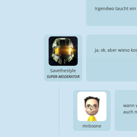
Irgendwo taucht ein
Ja, ok, aber wieso k
Savethestyle
SUPER-MODERATOR
wann w
auch n
mrboone