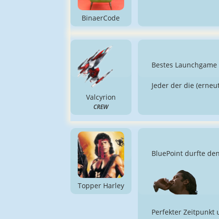
BinaerCode
Bestes Launchgame s
Jeder der die (erneu
Valcyrion
CREW
BluePoint durfte de
Topper Harley
Perfekter Zeitpunkt