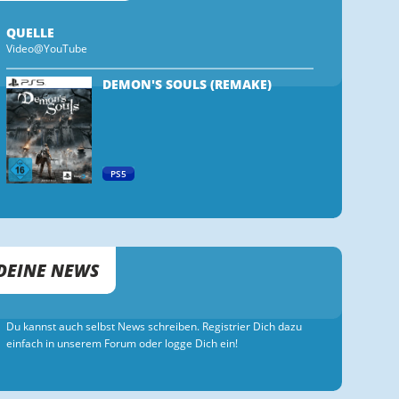
QUELLE
Video@YouTube
DEMON'S SOULS (REMAKE)
PS5
DEINE NEWS
Du kannst auch selbst News schreiben. Registrier Dich dazu
einfach in unserem Forum oder logge Dich ein!