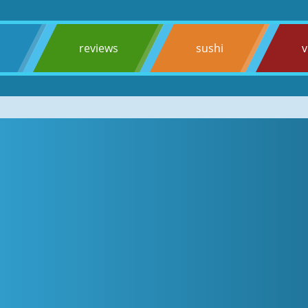
s
reviews
sushi
v