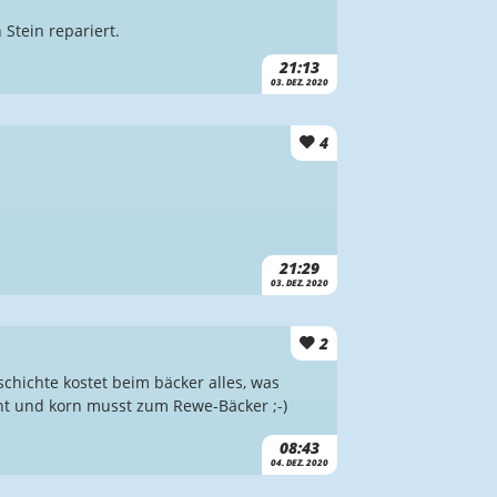
Stein repariert.
21:13
03. DEZ. 2020
4
21:29
03. DEZ. 2020
2
hichte kostet beim bäcker alles, was
nt und korn musst zum Rewe-Bäcker ;-)
08:43
04. DEZ. 2020